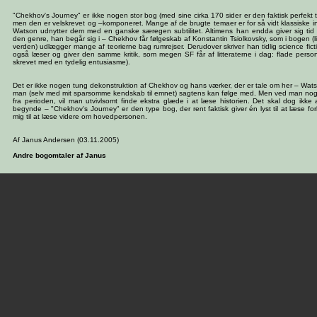
"Chekhov's Journey" er ikke nogen stor bog (med sine cirka 170 sider er den faktisk perfekt t
men den er velskrevet og –komponeret. Mange af de brugte temaer er for så vidt klassiske 
Watson udnytter dem med en ganske særegen subtilitet. Altimens han endda giver sig tid 
den genre, han begår sig i – Chekhov får følgeskab af Konstantin Tsiolkovsky, som i bogen (li
verden) udlægger mange af teorierne bag rumrejser. Derudover skriver han tidlig science fi
også læser og giver den samme kritik, som megen SF får af litteraterne i dag: flade perso
skrevet med en tydelig entusiasme).
Det er ikke nogen tung dekonstruktion af Chekhov og hans værker, der er tale om her – Watson 
man (selv med mit sparsomme kendskab til emnet) sagtens kan følge med. Men ved man noget
fra perioden, vil man utvivlsomt finde ekstra glæde i at læse historien. Det skal dog ikke
begynde – "Chekhov's Journey" er den type bog, der rent faktisk giver én lyst til at læse forl
mig til at læse videre om hovedpersonen.
Af Janus Andersen (03.11.2005)
Andre bogomtaler af Janus