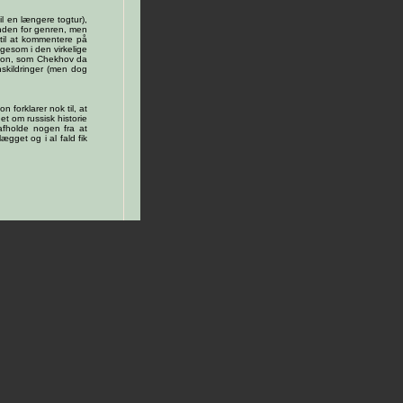
il en længere togtur),
inden for genren, men
til at kommentere på
gesom i den virkelige
ction, som Chekhov da
nskildringer (men dog
forklarer nok til, at
 om russisk historie
 afholde nogen fra at
ægget og i al fald fik