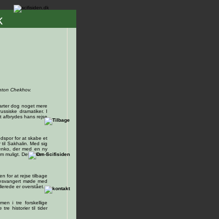
k
Anton Chekhov.
arter dog noget mere
ussiske dramatiker. I
t afbrydes hans rejse
odspor for at skabe et
til Sakhalin. Med sig
lenko, der med en ny
m muligt. Det virker –
n for at rejse tilbage
bnesvangert møde med
lerede er overstået.
n i tre forskellige
e historier til tider