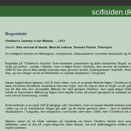
scifisiden.d
Bogomtale
Chekhov's Journey
af
Ian Watson
. - , 1983
Genrer:
Ikke oversat til dansk
,
Mest for voksne
,
Science Fiction
,
Tidsrejser
En intelligent historie om filmmagere, rumrejsende, tidsparadokser, kosmiske katastrofer og 
Bagsiden på "Chekhov's Journey" lover kosmiske paradokser og store katastrofer. Bogen st
nede på jorden - nemlig i Sibirien, hvor vi følger Anton Chekhov, den senere så berømte r
1890 Er han på en ikke særligt luksuriøs rejse gennem landet, til fængselsøen Sakhalin. Snar
dog, og han drager ud for at efterforske en mystisk eksplosion i Tunguska.
Næste kapitel flytter læseren 100 år frem i tiden, hvor et sovjetisk filmhold følger i Chekhovs f
værk om deres storslåede moderland men den rejse, som de regner med at skulle ud på, går 
har de ikke blot den skuespiller, Mikhail, der skal gengive Chekhov, men også lægen Kiri
teknik vil hypnotisere Mikhail og frigive hans skjulte evner, så emnet gengives så realistisk so
over enhver forventning, endda.
Snart befinder vi os også 100 år længere ude i fremtiden, hvor et russisk tidsskib forlader jorde
i tiden og ud af solsystemet. Noget går galt, og de styrter gennem tiden – mod et skæ
eksplosionen i Tunguska, den eksplosion, som burde være sket i 1908, men i Chekhovs tid al
Watson væver de tre tråde sammen på mesterlig vis. Anton Chekhov binder dem samme
skikkelser, uden at det på noget tidspunkt virker akavet, om end skillevæggene mellem de tr
bryder sammen.