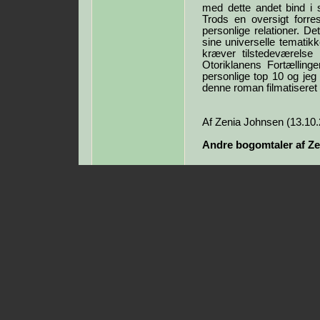
med dette andet bind i s
Trods en oversigt forre
personlige relationer. De
sine universelle temati
kræver tilstedeværels
Otoriklanens Fortælling
personlige top 10 og jeg
denne roman filmatiseret f
Af Zenia Johnsen (13.10
Andre bogomtaler af Ze