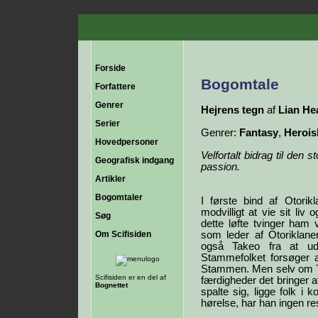
Forside
Bogomtale
Forfattere
Genrer
Hejrens tegn
af
Lian He
Serier
Genrer:
Fantasy
,
Herois
Hovedpersoner
Velfortalt bidrag til den 
Geografisk indgang
passion.
Artikler
Bogomtaler
I første bind af Otorik
modvilligt at vie sit liv
Søg
dette løfte tvinger ham 
Om Scifisiden
som leder af Otoriklane
også Takeo fra at ud
Stammefolket forsøger a
Stammen. Men selv om Tak
Scifisiden er en del af
færdigheder det bringer 
Bognettet
spalte sig, ligge folk 
hørelse, har han ingen re