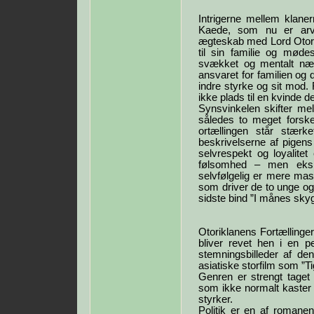
Intrigerne mellem klaner
Kaede, som nu er arvin
ægteskab med Lord Otori
til sin familie og mød
svækket og mentalt nær
ansvaret for familien og 
indre styrke og sit mod
ikke plads til en kvinde d
Synsvinkelen skifter m
således to meget forskel
ortællingen står stær
beskrivelserne af pigens
selvrespekt og loyalitet
følsomhed – men eksi
selvfølgelig er mere ma
som driver de to unge og 
sidste bind ”I månes sky
Otoriklanens Fortællinge
bliver revet hen i en 
stemningsbilleder af de
asiatiske storfilm som ”Tig
Genren er strengt taget
som ikke normalt kaster s
styrker.
Politik er en af romane