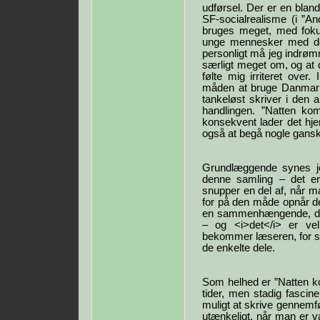
udførsel. Der er en blan
SF-socialrealisme (i ”An
bruges meget, med fokus
unge mennesker med de
personligt må jeg indrømm
særligt meget om, og at d
følte mig irriteret over
måden at bruge Danmark 
tankeløst skriver i den
handlingen. ”Natten ko
konsekvent lader det hje
også at begå nogle ganske
Grundlæggende synes je
denne samling – det e
snupper en del af, når m
for på den måde opnår de
en sammenhængende, dyst
– og <i>det</i> er vel
bekommer læseren, for 
de enkelte dele.
Som helhed er ”Natten ko
tider, men stadig fascin
muligt at skrive gennemfø
utænkeligt, når man er 