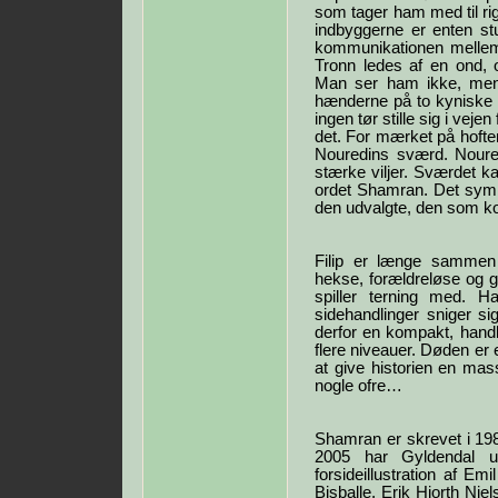
som tager ham med til rig
indbyggerne er enten st
kommunikationen melle
Tronn ledes af en ond, 
Man ser ham ikke, men 
hænderne på to kyniske 
ingen tør stille sig i vejen
det. For mærket på hoften 
Nouredins sværd. Noured
stærke viljer. Sværdet 
ordet Shamran. Det symbo
den udvalgte, den som ko
Filip er længe sammen
hekse, forældreløse og 
spiller terning med. H
sidehandlinger sniger s
derfor en kompakt, han
flere niveauer. Døden er 
at give historien en mas
nogle ofre…
Shamran er skrevet i 19
2005 har Gyldendal 
forsideillustration af Emi
Bisballe, Erik Hjorth Nie