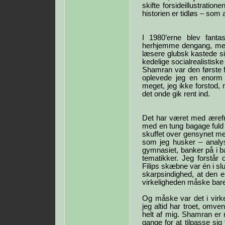
skifte forsideillustratio
historien er tidløs – som 
I 1980’erne blev fant
herhjemme dengang, men 
læsere glubsk kastede si
kedelige socialrealistisk
Shamran var den første 
oplevede jeg en enorm u
meget, jeg ikke forstod,
det onde gik rent ind.
Det har været med ærefr
med en tung bagage fuld a
skuffet over gensynet med
som jeg husker – analys
gymnasiet, banker på i 
tematikker. Jeg forstår o
Filips skæbne var én i sl
skarpsindighed, at den er
virkeligheden måske bare
Og måske var det i virke
jeg altid har troet, omve
helt af mig. Shamran er m
gange for at tilpasse sig