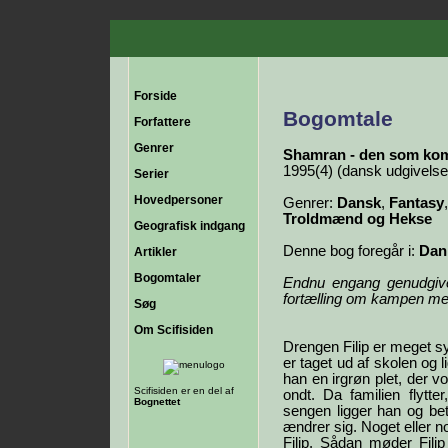
Forside
Bogomtale
Forfattere
Genrer
Shamran - den som ko
1995(4) (dansk udgivelse
Serier
Hovedpersoner
Genrer:
Dansk
,
Fantasy
Troldmænd og Hekse
Geografisk indgang
Denne bog foregår i:
Dan
Artikler
Bogomtaler
Endnu engang genudgive
fortælling om kampen me
Søg
Om Scifisiden
Drengen Filip er meget sy
er taget ud af skolen og 
han en irgrøn plet, der 
Scifisiden er en del af
ondt. Da familien flytter
Bognettet
sengen ligger han og bet
ændrer sig. Noget eller n
Filip. Sådan møder Fili