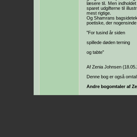
læsere til. Men indholde
sparet udgifterne til illus
mest rigtige.
Og Shamrans bagsidetekst
poetiske, der nogensinde
”For tusind år siden
spillede døden terning
og tabte”
Af Zenia Johnsen (18.05
Denne bog er også omtalt
Andre bogomtaler af Ze