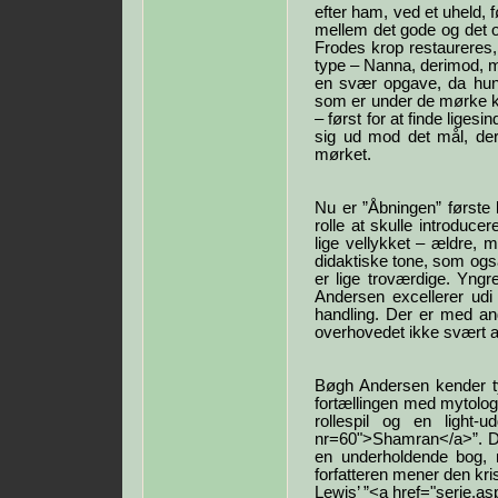
efter ham, ved et uheld, 
mellem det gode og det on
Frodes krop restaureres,
type – Nanna, derimod, m
en svær opgave, da hun 
som er under de mørke kr
– først for at finde lige
sig ud mod det mål, der
mørket.
Nu er ”Åbningen” første 
rolle at skulle introduce
lige vellykket – ældre, 
didaktiske tone, som også
er lige troværdige. Yngr
Andersen excellerer udi 
handling. Der er med an
overhovedet ikke svært a
Bøgh Andersen kender ty
fortællingen med mytologi
rollespil og en light-
nr=60">Shamran</a>”. De
en underholdende bog, m
forfatteren mener den kri
Lewis’ ”<a href="serie.a