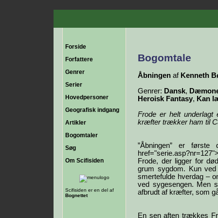
Forside
Bogomtale
Forfattere
Genrer
Åbningen
af
Kenneth B
Serier
Genrer:
Dansk
,
Dæmoner
Hovedpersoner
Heroisk Fantasy
,
Kan l
Geografisk indgang
Frode er helt underlagt
kræfter trækker ham til 
Artikler
Bogomtaler
”Åbningen” er første 
Søg
href="serie.asp?nr=127">
Om Scifisiden
Frode, der ligger for d
grum sygdom. Kun ved
smertefulde hverdag – o
ved sygesengen. Men sn
Scifisiden er en del af
afbrudt af kræfter, som g
Bognettet
En sen aften trækkes Fr