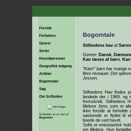
Forside
Bogomtale
Forfattere
Genrer
Stilhedens hav
af
Søren
Serier
Genrer:
Dansk
,
Dæmoner
Hovedpersoner
Kan læses af børn
,
Kan
Geografisk indgang
”Kært” barn har mange n
flere niveauer. Det opleve
Artikler
Jessen.
Bogomtaler
Søg
Stilhedens Hav findes p
Om Scifisiden
landede der i 1969, og 
fremskridt. Stilhedens 
lillebror Jens, som er al
ikke forstår at forholde 
Scifisiden er en del af
søskende er flyttet til
Bognettet
boede de ved havet.
Sofie er entusiastisk ho
sin lillebror. Hun fortæ