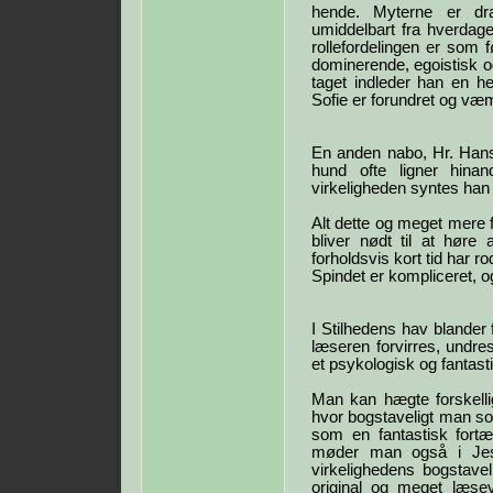
hende. Myterne er dr
umiddelbart fra hverdage
rollefordelingen er som f
dominerende, egoistisk og
taget indleder han en h
Sofie er forundret og væ
En anden nabo, Hr. Hanse
hund ofte ligner hina
virkeligheden syntes ha
Alt dette og meget mere f
bliver nødt til at hør
forholdsvis kort tid har ro
Spindet er kompliceret, og
I Stilhedens hav blander 
læseren forvirres, undr
et psykologisk og fantast
Man kan hægte forskell
hvor bogstaveligt man so
som en fantastisk fortæ
møder man også i Jes
virkelighedens bogstavel
original og meget læse