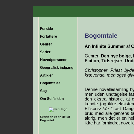
Forside
Bogomtale
Forfattere
Genrer
An Infinite Summer
af
C
Serier
Genrer:
Den nye bølge
,
Hovedpersoner
Fiction
,
Tidsrejser
,
Unde
Geografisk indgang
Christopher Priest by
krævende, men også give
Artikler
Bogomtaler
Denne novellesamling byd
Søg
men uden undtagelse fas
Om Scifisiden
den ekstra historie, at 
kendte (og ikke-eksister
Ellisons</a> ”Last Dang
brud med alle genrens t
Scifisiden er en del af
aldrig, men det er en he
Bognettet
ikke har forhindret novell