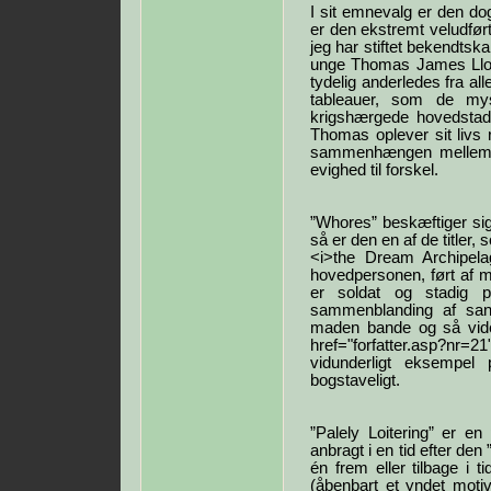
I sit emnevalg er den do
er den ekstremt veludfør
jeg har stiftet bekendtsk
unge Thomas James Lloyd,
tydelig anderledes fra al
tableauer, som de mys
krigshærgede hovedstad.
Thomas oplever sit livs
sammenhængen mellem de
evighed til forskel.
”Whores” beskæftiger si
så er den en af de titler
<i>the Dream Archipelag
hovedpersonen, ført af m
er soldat og stadig p
sammenblanding af sans
maden bande og så vide
href="forfatter.asp?nr=2
vidunderligt eksempel
bogstaveligt.
”Palely Loitering” er en 
anbragt i en tid efter den
én frem eller tilbage i ti
(åbenbart et yndet mot