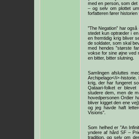
med en person, som det 
– og selv om plottet um
forfatteren fører historien
”The Negation” har også 
stedet kun optræder i en
en fremtidig krig bliver 
de soldater, som skal bev
med hendes ”største fan
vokse for sine øjne ved
en bitter, bitter slutning.
Samlingen afsluttes m
Archipelago</i>-historie.
krig, der har fungeret so
Qataari-folket er blevet 
studere dem, men de mo
hovedpersonen Ordier ha
bliver kigget den ene vej
og jeg havde haft lette
Visions”.
Som helhed er ”An Infin
yndere af hård SF – Prie
tradition, og selv om der