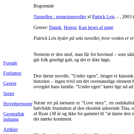
Bogomtale
Tunnellen : nemesisnoveller
af
Patrick Leis
. - , 2003
Genrer:
Dansk
,
Horror
,
Kan læses af unge
Patrick Leis byder på seks noveller, hvor verden er e
Nemesis er den straf, man får for hovmod – som sådan e
går folk grueligt galt, og det er ikke løgn.
Forside
Forfattere
Den første novelle, ”Under egen”, bruger et klassis
historien – ingen tvivl om det overnaturlige element h
Genrer
overgået hans familie. ”Under egen” kører lige ud ad l
Serier
Næste ret på menuen er ”Love story”, en ondskabsfu
Hovedpersoner
halvfulde frustration af den eksotisk udseende Tina, s
af Ryan (38 år og ikke for gammel til ”at danse den e
Geografisk
det mørke kontinent.
indgang
Artikler