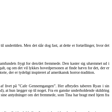
 undertitlen. Men det slår dog fast, at dette er fortællinger, hvor det
t samfundets frygt for den/det fremmede. Den kaster sig uhæmmet ud i
 galt, og om det vil lykkes hovedpersonen at finde hævn for det, der er
ie, der er tydeligt inspireret af amerikansk horror-tradition.
e af livet på ”Cafe Gennemgangen”. Her afbrydes taberen Ryan i sin
ald), at hun lægger op til noget. Fra en ganske underholdende skildring
t af sine antydninger om det fremmede, som Tina har bragt med hjem fra