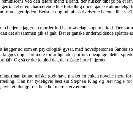
 reminiscens ved den ældre mand Erland, der husker tilbage på et langt
gen). Det er en charmerende lille fortælling om et ganske almindeligt li
orudsiger døden. Bedst er dog miljøbeskrivelserne i denne lille <i>T
r to betjente jagter en morder ind i et mørkelagt supermarked. Der spri
vordan det alt sammen gik så galt. Det er ganske underholdende splatter-a
bart lægger ud som en psykologisk gyser, med hovedpersonen Sander s
 lægges dog snart mere foruroligende spor ud: olieagtige pletter sprede
mål). Og så er der jo altid det, der måske lurer i hjørnet.
amling (man kunne måske godt have ønsket en enkelt novelle mere for at 
rtælling. Han har tydeligvis læst sin Stephen King og lært nogle tric
, hvilket blot gør det hele lidt mere nærværende.