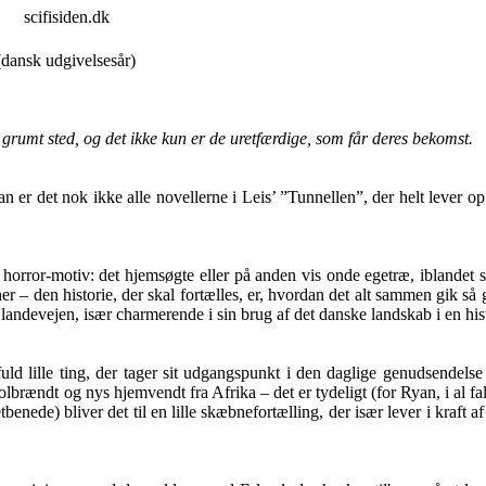
scifisiden.dk
 (dansk udgivelsesår)
t grumt sted, og det ikke kun er de uretfærdige, som får deres bekomst.
r det nok ikke alle novellerne i Leis’ ”Tunnellen”, der helt lever op til
k horror-motiv: det hjemsøgte eller på anden vis onde egetræ, iblande
er – den historie, der skal fortælles, er, hvordan det alt sammen gik så
andevejen, især charmerende i sin brug af det danske landskab i en histor
ld lille ting, der tager sit udgangspunkt i den daglige genudsendels
olbrændt og nys hjemvendt fra Afrika – det er tydeligt (for Ryan, i al f
tbenede) bliver det til en lille skæbnefortælling, der især lever i kraf