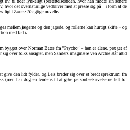
 liv, til tider lykkeligt (besættelsestiden, hvor han mødte sin senere
v, hvor det overnaturlige vedbliver med at presse sig på – i form af de
wilight Zone-</i>agtige novelle.
nges mellem jægerne og den jagede, og rollerne kan hurtigt skifte – og
ction med bid i.
om bygget over Norman Bates fra ”Psycho” – han er alene, præget af
r sig over folks ansigter, men Sanders imaginære ven Archie står altid
give den lidt fylde), og Leis breder sig over et bredt sprektrum: fra
ks (men har dog en tendens til at gøre personbeskrivelserne lidt for