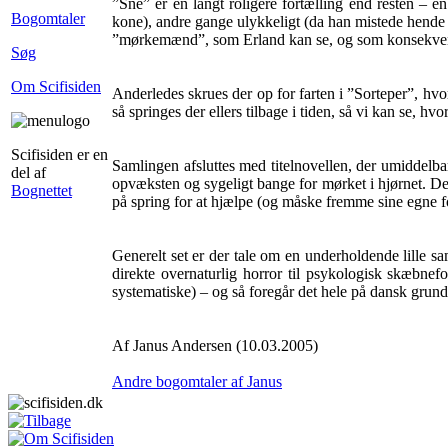
”Sne” er en langt roligere fortælling end resten – en
Bogomtaler
kone), andre gange ulykkeligt (da han mistede hende i
”mørkemænd”, som Erland kan se, og som konsekvent f
Søg
Om Scifisiden
Anderledes skrues der op for farten i ”Sorteper”, hvo
så springes der ellers tilbage i tiden, så vi kan se, h
Scifisiden er en
Samlingen afsluttes med titelnovellen, der umiddel
del af
opvæksten og sygeligt bange for mørket i hjørnet. Der
Bognettet
på spring for at hjælpe (og måske fremme sine egne for
Generelt set er der tale om en underholdende lille s
direkte overnaturlig horror til psykologisk skæbnefo
systematiske) – og så foregår det hele på dansk grund
Af Janus Andersen (10.03.2005)
Andre bogomtaler af Janus