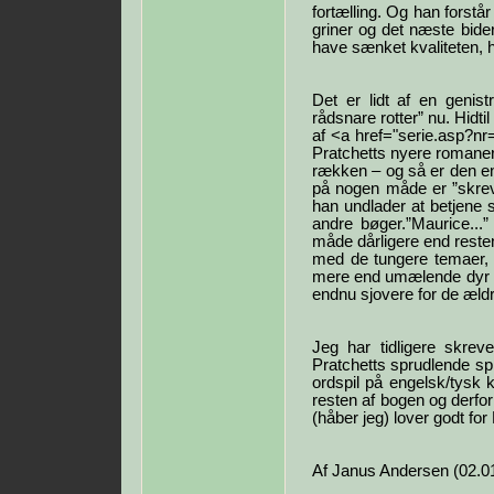
fortælling. Og han forst
griner og det næste bide
have sænket kvaliteten, 
Det er lidt af en geni
rådsnare rotter” nu. Hidt
af <a href="serie.asp?nr
Pratchetts nyere romaner
rækken – og så er den en
på nogen måde er ”skrevet
han undlader at betjene s
andre bøger.”Maurice...”
måde dårligere end resten
med de tungere temaer, h
mere end umælende dyr – 
endnu sjovere for de ældr
Jeg har tidligere skrev
Pratchetts sprudlende sp
ordspil på engelsk/tysk k
resten af bogen og derfor 
(håber jeg) lover godt for
Af Janus Andersen (02.0