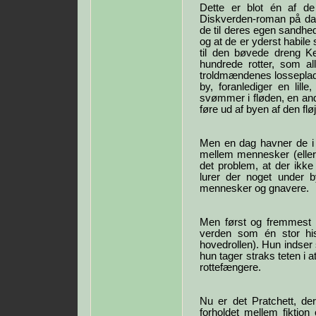
Dette er blot én af de
Diskverden-roman på dan
de til deres egen sandhed
og at de er yderst habile
til den bøvede dreng K
hundrede rotter, som al
troldmændenes losseplads)
by, foranlediger en lille
svømmer i fløden, en and
føre ud af byen af den flø
Men en dag havner de i 
mellem mennesker (eller 
det problem, at der ikke 
lurer der noget under b
mennesker og gnavere.
Men først og fremmest m
verden som én stor hist
hovedrollen). Hun indser 
hun tager straks teten i 
rottefængere.
Nu er det Pratchett, d
forholdet mellem fiktion