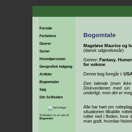
Forside
Bogomtale
Forfattere
Genrer
Mageløse Maurice og ha
(dansk udgivelsesår)
Serier
Hovedpersoner
Genrer:
Fantasy
,
Humor/
for voksne
Geografisk indgang
Denne bog foregår i:
US
Artikler
Bogomtaler
Den talende (men ikke
Diskverdenen med sin b
Søg
underligt, men det er meg
Om Scifisiden
Alle har hørt om rotteplag
situationen tilkaldte rot
Scifisiden er en del af
rotter ned i floden, hvor
Bognettet
man godt, hvordan histori