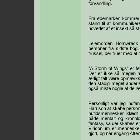
forvandling.
Fra ødemarken kommer e
stand til at kommuniker
hovedet af et insekt så s
Lejemorden Hornwrack
personer fra sidste bo
trussel, der truer med at
”A Storm of Wings” er fø
Der er ikke så megen h
ærligt talt være opmærkso
den stadig meget anderl
også miste nogle af de l
Personligt var jeg indfa
Harrison at skabe persone
nutidsmennesker iklædt 
både mentalt og kronol
fantasy, så der skabes en
Viriconium er menneskehe
gjort, og når engang Aften