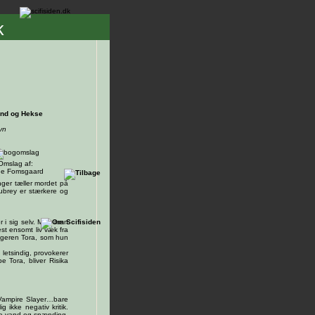
k
nd og Hekse
vn
Omslag af:
e Fomsgaard
nger tæller mordet på
Aubrey er stærkere og
er i sig selv. Men man
st ensomt liv væk fra
tigeren Tora, som hun
letsindig, provokerer
e Tora, bliver Risika
e Vampire Slayer…bare
 ikke negativ kritik.
åde vand og spænding.