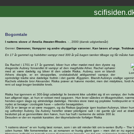
scifisiden.d
Bogomtale
I nattens skove
af
Amelia Atwater-Rhodes
. - , 2000 (dansk udgivelsesår)
Genrer:
Dæmoner, Vampyrer og andre uhyggelige væsener
,
Kan læses af unge
,
Troldmæ
En 17 år gammel og halvbitter vampyr med 300 år på bagen tænker tilbage og får måske hæ
Da Rachel i 1701 er 17 år gammel, bliver hun efter mødet med den dystre og
dragende Aubrey forvandlet til vampyr af den magtfulde Ather. Rachel ophører
med at være dødelig og bliver til den udøde Risika. Aubrey, som er blandt
Lon
Athers disciple, er en skruppelløs, ondskabsfuld ældgammel vampyr, der
oprindeligt trådte sine dødelige fodtrin i det gamle Ægypten. Blandt Aubreys utallige ugerni
Rachels elskede bror Alexander. Risika prøver at hævne mordet, men det mislykkes, fordi 
rent ud sagt bruger beskidte kneb.
Risika har igennem et 300-årigt udødeligt liv bestemt ikke udviklet sig til en vampyr, der hvil
kan alligevel sige, at hun er vokset med opgaven. Hun lever således et tilbagetrukket, nærme
hendes egen slags og almindelige dødelige. Hendes store trøst og psykiske holdepunkt er 
nyder at besøge i zoologisk have – udenfor besøgstiden.
300 år er længe er at være muggen, og da Risikas (jagt)veje igen krydser Aubreys, bliver hun 
og udfordrer Aubrey. Da Aubrey herefter strøer yderligere salt i de gamle sår ved at dræb
besluttet på at gennemføre den hævn, hun har haft i tankerne de sidste 300 år.
Desuden er der en mystisk karakter, der tilsyneladende forfølger Risika
”I nattens skove” er en hurtig læst roman, som i sin stil minder lidt om tv-serien Buffy – Th
uden humor. Min fornemmelse er, at romanen er hurtig glemt igen – men det er nu egentlig
Historiens indhold og tematik passer til romanens længde, og det gør, at historien holder b