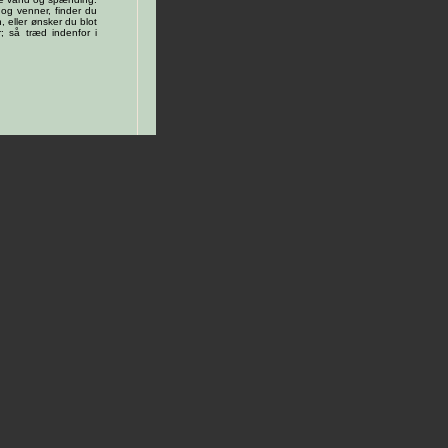
og venner, finder du
, eller ønsker du blot
; så træd indenfor i