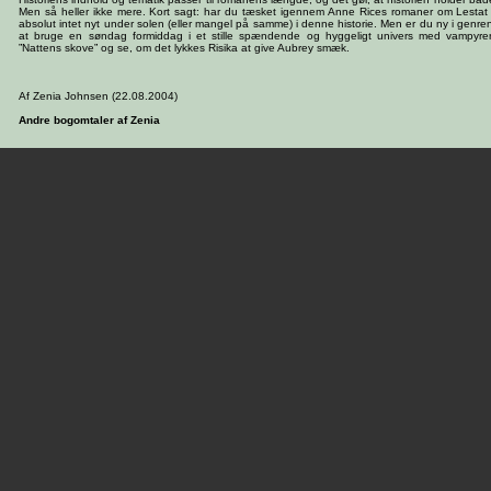
Men så heller ikke mere. Kort sagt: har du tæsket igennem Anne Rices romaner om Lestat 
absolut intet nyt under solen (eller mangel på samme) i denne historie. Men er du ny i genren
at bruge en søndag formiddag i et stille spændende og hyggeligt univers med vampyrer
”Nattens skove” og se, om det lykkes Risika at give Aubrey smæk.
Af Zenia Johnsen (22.08.2004)
Andre bogomtaler af Zenia