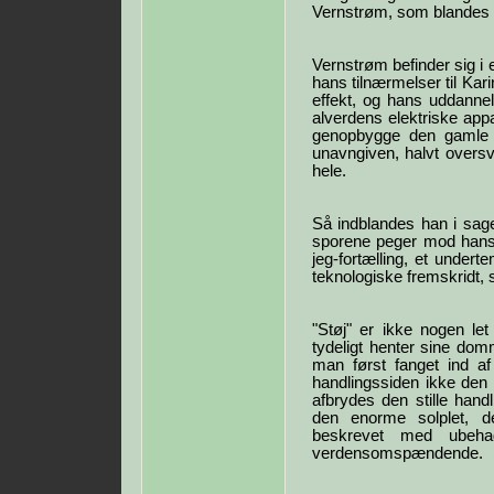
Vernstrøm, som blandes 
Vernstrøm befinder sig i 
hans tilnærmelser til Kar
effekt, og hans uddannel
alverdens elektriske appa
genopbygge den gamle v
unavngiven, halvt overs
hele.
Så indblandes han i sage
sporene peger mod hans 
jeg-fortælling, et undert
teknologiske fremskridt,
"Støj" er ikke nogen let
tydeligt henter sine dom
man først fanget ind a
handlingssiden ikke den 
afbrydes den stille hand
den enorme solplet, de
beskrevet med ubehag
verdensomspændende.