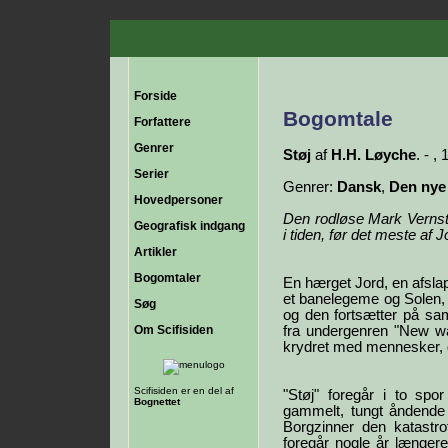
Forside
Bogomtale
Forfattere
Genrer
Støj
af
H.H. Løyche
. - ,
Serier
Genrer:
Dansk
,
Den nye
Hovedpersoner
Den rodløse Mark Vernstr
Geografisk indgang
i tiden, før det meste af 
Artikler
Bogomtaler
En hærget Jord, en afsla
et banelegeme og Solen, 
Søg
og den fortsætter på sa
Om Scifisiden
fra undergenren "New wa
krydret med mennesker, d
Scifisiden er en del af
"Støj" foregår i to sp
Bognettet
gammelt, tungt åndende l
Borgzinner den katastro
foregår nogle år længere