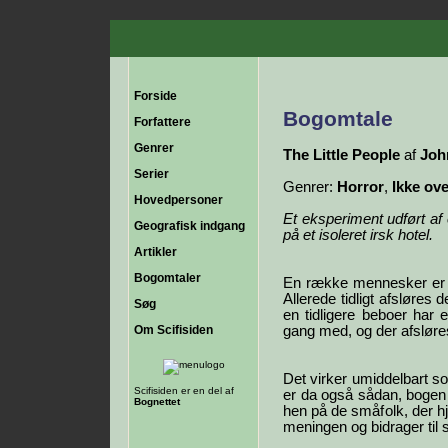
Forside
Bogomtale
Forfattere
Genrer
The Little People
af
Joh
Serier
Genrer:
Horror
,
Ikke ove
Hovedpersoner
Et eksperiment udført af
Geografisk indgang
på et isoleret irsk hotel.
Artikler
Bogomtaler
En række mennesker er is
Allerede tidligt afsløres 
Søg
en tidligere beboer har 
Om Scifisiden
gang med, og der afsløres 
Det virker umiddelbart s
Scifisiden er en del af
er da også sådan, bogen s
Bognettet
hen på de småfolk, der hj
meningen og bidrager til 