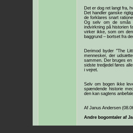
Det er dog ret langt fra, h
Det handler ganske rig
de forklares snart ratio
Og selv om de smås ro
indvirkning på historien f
virker ikke, som om d
baggrund – bortset fra de
Derimod byder ”The Lit
mennesker, der udsættes 
sammen. Der bruges en de
sidste tredjedel føres al
i vejret.
Selv om bogen ikke lever
spændende historie med 
den kan sagtens anbefal
Af Janus Andersen (08.0
Andre bogomtaler af J