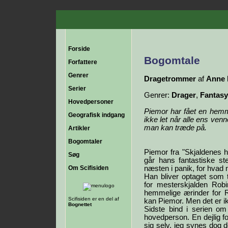
Forside
Bogomtale
Forfattere
Genrer
Dragetrommer
af
Anne 
Serier
Genrer:
Drager
,
Fantasy
Hovedpersoner
Piemor har fået en hem
Geografisk indgang
ikke let når alle ens venn
man kan træde på.
Artikler
Bogomtaler
Piemor fra "Skjaldenes ha
Søg
går hans fantastiske s
Om Scifisiden
næsten i panik, for hvad 
Han bliver optaget som 
for mesterskjalden Rob
hemmelige ærinder for Ro
Scifisiden er en del af
kan Piemor. Men det er ik
Bognettet
Sidste bind i serien om
hovedperson. En dejlig fo
sig selv. jeg synes dog d