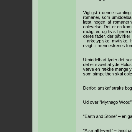
Vigtigst i denne samlin
romaner, som umiddelbart
læst nogen af romanerne
oplevelse. Det er en komp
muligt er, og hvis hjerte 
deres fader, der påvirk
– arketypiske, mytiske, 
evigt til menneskenes fores
Umiddelbart lyder det so
det er svært at yde Holds
væve en række mange yde
som simpelthen skal opl
Derfor: anskaf straks bo
Ud over ”Mythago Wood”
”Earth and Stone” – en ga
”A small Event” – langt ud