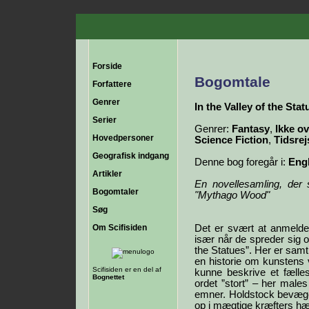
Forside
Bogomtale
Forfattere
Genrer
In the Valley of the Stat
Serier
Genrer:
Fantasy
,
Ikke ov
Hovedpersoner
Science Fiction
,
Tidsrej
Geografisk indgang
Denne bog foregår i:
Eng
Artikler
En novellesamling, der 
Bogomtaler
"Mythago Wood"
Søg
Om Scifisiden
Det er svært at anmelde
især når de spreder sig o
the Statues”. Her er samti
en historie om kunstens v
Scifisiden er en del af
kunne beskrive et fælles
Bognettet
ordet ”stort” – her male
emner. Holdstock bevæge
op i mægtige kræfters h