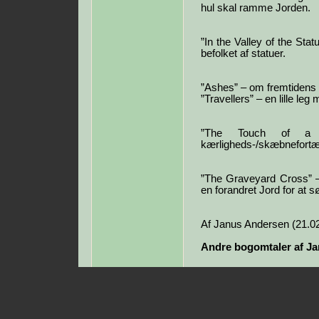
hul skal ramme Jorden.
”In the Valley of the Sta
befolket af statuer.
”Ashes” – om fremtidens
”Travellers” – en lille l
”The Touch of a 
kærligheds-/skæbnefortæl
”The Graveyard Cross” – 
en forandret Jord for at 
Af Janus Andersen (21.0
Andre bogomtaler af J