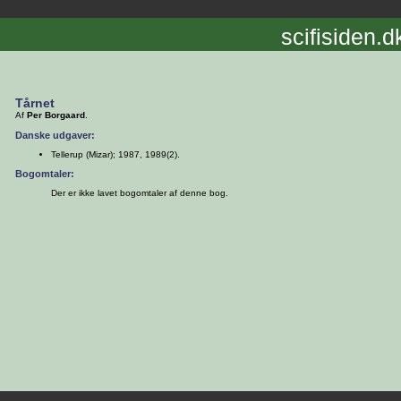
scifisiden.d
Tårnet
Af
Per Borgaard
.
Danske udgaver:
Tellerup (Mizar); 1987, 1989(2).
Bogomtaler:
Der er ikke lavet bogomtaler af denne bog.