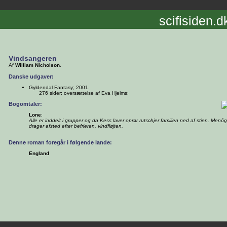
scifisiden.d
Vindsangeren
Af
William Nicholson
.
Danske udgaver:
Gyldendal Fantasy; 2001.
276 sider; oversættelse af Eva Hjelms;
Bogomtaler:
Lone
:
Alle er inddelt i grupper og da Kess laver oprør rutschjer familien ned af stien. Men
drager afsted efter befrieren, vindfløjten.
Denne roman foregår i følgende lande:
England