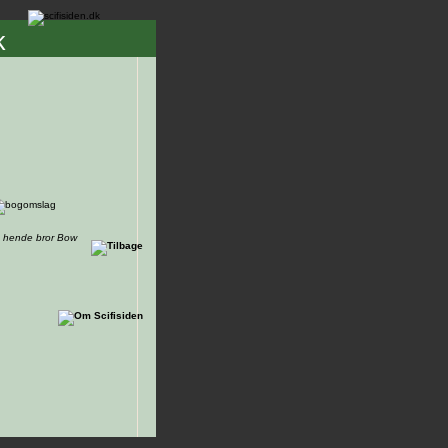
k
óg hende bror Bow