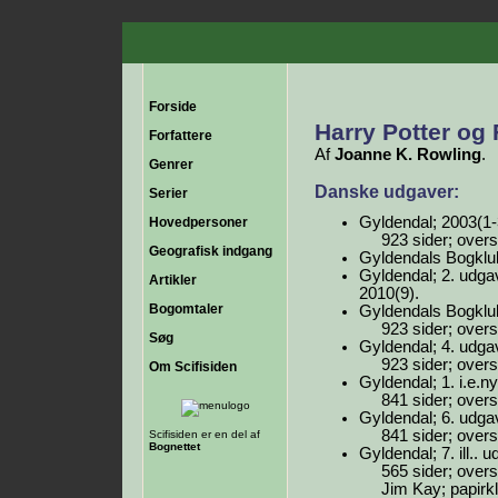
Forside
Harry Potter og
Forfattere
Af
Joanne K. Rowling
.
Genrer
Danske udgaver:
Serier
Gyldendal; 2003(1-
Hovedpersoner
923 sider; over
Geografisk indgang
Gyldendals Bogklub
Gyldendal; 2. udgav
Artikler
2010(9).
Bogomtaler
Gyldendals Bogklub
923 sider; over
Søg
Gyldendal; 4. udga
923 sider; over
Om Scifisiden
Gyldendal; 1. i.e.n
841 sider; over
Gyldendal; 6. udga
841 sider; over
Scifisiden er en del af
Bognettet
Gyldendal; 7. ill.. 
565 sider; overs
Jim Kay; papirk