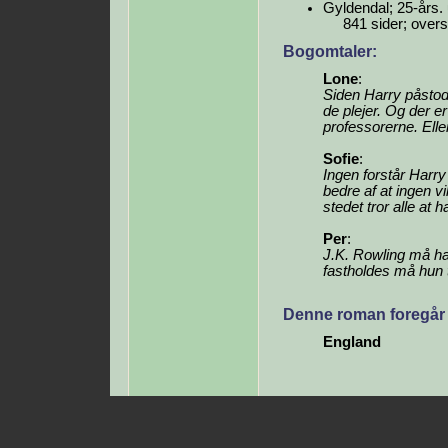
Gyldendal; 25-års.
841 sider; over
Bogomtaler:
Lone
:
Siden Harry påstod
de plejer. Og der e
professorerne. Elle
Sofie
:
Ingen forstår Harry
bedre af at ingen v
stedet tror alle at ha
Per
:
J.K. Rowling må ha
fastholdes må hun t
Denne roman foregår 
England