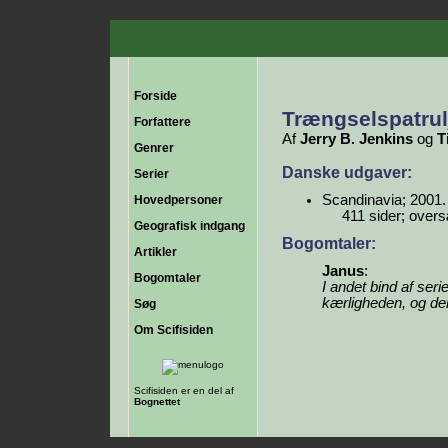
Forside
Trængselspatrul
Forfattere
Af
Jerry B. Jenkins
og
T
Genrer
Danske udgaver:
Serier
Scandinavia; 2001.
Hovedpersoner
411 sider; overs
Geografisk indgang
Bogomtaler:
Artikler
Janus
:
Bogomtaler
I andet bind af seri
kærligheden, og de
Søg
Om Scifisiden
Scifisiden er en del af
Bognettet