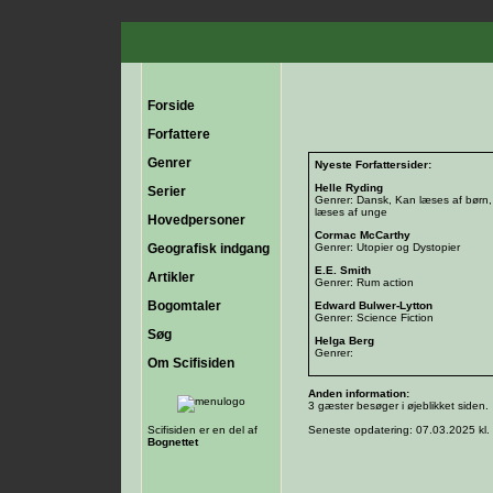
Forside
Forfattere
Genrer
Nyeste Forfattersider:
Helle Ryding
Serier
Genrer: Dansk, Kan læses af børn
læses af unge
Hovedpersoner
Cormac McCarthy
Geografisk indgang
Genrer: Utopier og Dystopier
E.E. Smith
Artikler
Genrer: Rum action
Bogomtaler
Edward Bulwer-Lytton
Genrer: Science Fiction
Søg
Helga Berg
Genrer:
Om Scifisiden
Anden information:
3 gæster besøger i øjeblikket siden.
Scifisiden er en del af
Seneste opdatering: 07.03.2025 kl.
Bognettet