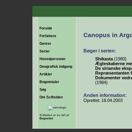
Forside
Canopus in Argo
Forfattere
Genrer
Bøger i serien:
Serier
Shikasta
(1980)
Hovedpersoner
Ægteskaberne mel
Geografisk indgang
De sirianske eksp
Repræsentanten fo
Artikler
Dokumenter vedrø
Bogomtaler
(1984)
Søg
Anden information:
Om Scifisiden
Oprettet: 18.04.2003
Scifisiden er en del af
Bognettet