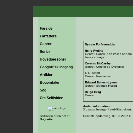
Forside
Forfattere
Genrer
Nyeste Forfattersider:
Helle Ryding
Serier
Genrer: Dansk, Kan læses af børn
læses af unge
Hovedpersoner
Cormac McCarthy
Geografisk indgang
Genrer: Utopier og Dystopier
E.E. Smith
Artikler
Genrer: Rum action
Bogomtaler
Edward Bulwer-Lytton
Genrer: Science Fiction
Søg
Helga Berg
Genrer:
Om Scifisiden
Anden information:
3 gæster besøger i øjeblikket siden.
Scifisiden er en del af
Seneste opdatering: 07.03.2025 kl.
Bognettet