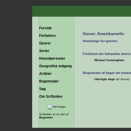
Forside
Genre: Amerikanerliv
Forfattere
Kendetegn for genren:
Genrer
Serier
Forfattere der behandler denne
Hovedpersoner
Michael Cunningham
Geografisk indgang
Bogomtaler af bøger der berør
Artikler
Udvalgte dage
(af Janus)
Bogomtaler
Søg
Om Scifisiden
Scifisiden er en del af
Bognettet