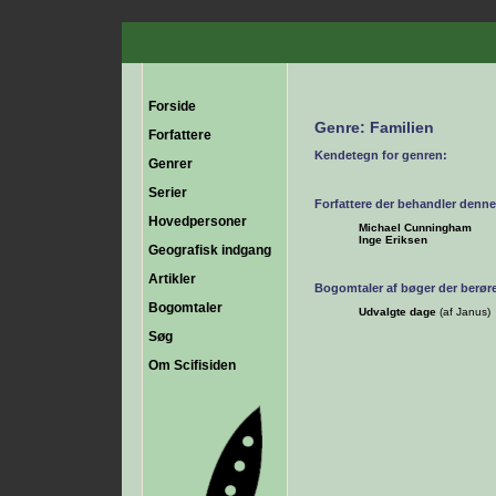
Forside
Genre: Familien
Forfattere
Kendetegn for genren:
Genrer
Serier
Forfattere der behandler denne
Hovedpersoner
Michael Cunningham
Inge Eriksen
Geografisk indgang
Artikler
Bogomtaler af bøger der berør
Bogomtaler
Udvalgte dage
(af Janus)
Søg
Om Scifisiden