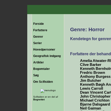
Forside
Genre: Horror
Forfattere
Genrer
Kendetegn for genren
Serier
Hovedpersoner
Forfattere der behand
Geografisk indgang
Amelia Atwater-
Artikler
Clive Barker
Kenneth Bernhol
Bogomtaler
Fredric Brown
Søg
Anthony Burgess
Jim Butcher
Om Scifisiden
Kenneth Bøgh An
Lewis Carroll
Dean Vincent Car
John Christopher
Scifisiden er en del af
Bognettet
Michael Crichton
Bjarne Dalsgaard
Neil Gaiman