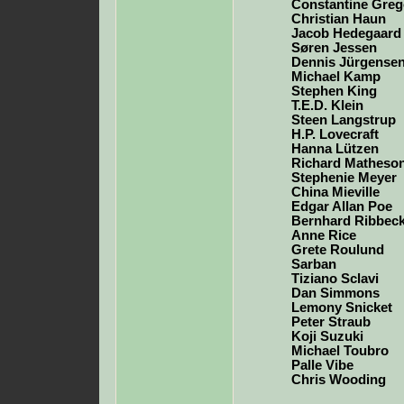
Constantine Greg
Christian Haun
Jacob Hedegaard
Søren Jessen
Dennis Jürgense
Michael Kamp
Stephen King
T.E.D. Klein
Steen Langstrup
H.P. Lovecraft
Hanna Lützen
Richard Matheso
Stephenie Meyer
China Mieville
Edgar Allan Poe
Bernhard Ribbec
Anne Rice
Grete Roulund
Sarban
Tiziano Sclavi
Dan Simmons
Lemony Snicket
Peter Straub
Koji Suzuki
Michael Toubro
Palle Vibe
Chris Wooding