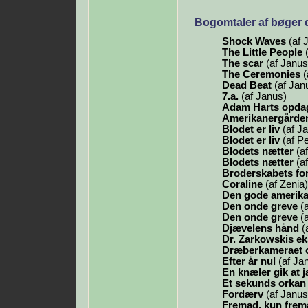
Bogomtaler af bøger 
Shock Waves
(af 
The Little People
(
The scar
(af Janus
The Ceremonies
(
Dead Beat
(af Jan
7.a.
(af Janus)
Adam Harts opda
Amerikanergårde
Blodet er liv
(af J
Blodet er liv
(af Pe
Blodets nætter
(af
Blodets nætter
(af
Broderskabets fo
Coraline
(af Zenia)
Den gode amerik
Den onde greve
(a
Den onde greve
(a
Djævelens hånd
(
Dr. Zarkowskis e
Dræberkameraet o
Efter år nul
(af Ja
En knæler gik at 
Et sekunds orkan
Fordærv
(af Janus
Fremad, kun frem