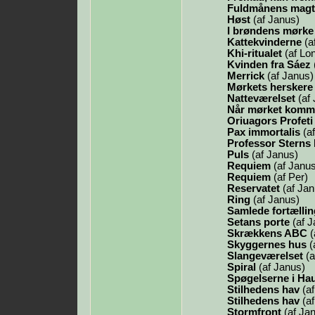
Fuldmånens magt
Høst
(af Janus)
I brøndens mørke
Kattekvinderne
(a
Khi-ritualet
(af Lon
Kvinden fra Sáez
Merrick
(af Janus)
Mørkets herskere
Natteværelset
(af 
Når mørket komm
Oriuagors Profeti
Pax immortalis
(af
Professor Sterns 
Puls
(af Janus)
Requiem
(af Janus
Requiem
(af Per)
Reservatet
(af Jan
Ring
(af Janus)
Samlede fortællin
Setans porte
(af J
Skrækkens ABC
(
Skyggernes hus
(
Slangeværelset
(a
Spiral
(af Janus)
Spøgelserne i Ha
Stilhedens hav
(af
Stilhedens hav
(af
Stormfront
(af Ja