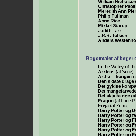
William Nicholso
Christopher Paoli
Meredith Ann Pie
Philip Pullman
Anne Rice
Mikkel Starup
Judith Tarr
J.R.R. Tolkien
Anders Westenho
Bogomtaler af bøger 
In the Valley of t
Arkleos
(af Sofie)
Arthur - kongen i
Den sidste drage
(
Det gyldne komp
Det mangefarvede
Det skjulte rige
(af
Eragon
(af Lone P.
Freja
(af Zenia)
Harry Potter og D
Harry Potter og f
Harry Potter og 
Harry Potter og 
Harry Potter og 
Harry Potter og 