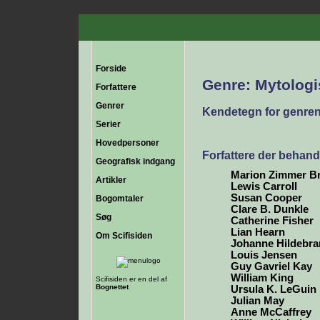
Forside
Genre: Mytologi
Forfattere
Genrer
Kendetegn for genren
Serier
Hovedpersoner
Forfattere der behand
Geografisk indgang
Marion Zimmer Br
Artikler
Lewis Carroll
Susan Cooper
Bogomtaler
Clare B. Dunkle
Søg
Catherine Fisher
Lian Hearn
Om Scifisiden
Johanne Hildebra
Louis Jensen
Guy Gavriel Kay
William King
Scifisiden er en del af
Bognettet
Ursula K. LeGuin
Julian May
Anne McCaffrey