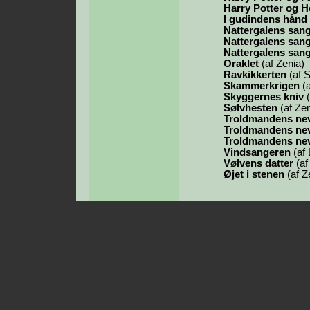
Harry Potter og
I gudindens hånd
Nattergalens san
Nattergalens san
Nattergalens san
Oraklet
(af Zenia)
Ravkikkerten
(af S
Skammerkrigen
(a
Skyggernes kniv
(
Sølvhesten
(af Zen
Troldmandens ne
Troldmandens ne
Troldmandens ne
Vindsangeren
(af 
Vølvens datter
(af
Øjet i stenen
(af Z