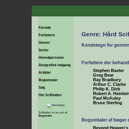
Forside
Genre: Hård Scif
Forfattere
Genrer
Kendetegn for genren
Serier
Hovedpersoner
Forfattere der behand
Geografisk indgang
Stephen Baxter
Artikler
Greg Bear
Ray Bradbury
Bogomtaler
Arthur C. Clarke
Søg
Philip K. Dick
Robert A. Heinlei
Om Scifisiden
Paul McAuley
Bruce Sterling
Scifisiden er en del af
Bognettet
Bogomtaler af bøger 
Beyond Heaven's 