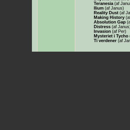
Teranesia
(af Janu
Ilium
(af Janus)
Reality Dust
(af J
Making History
(a
Absolution Gap
(a
Distress
(af Janus
Invasion
(af Per)
Mysteriet i Tycho
Ti verdener
(af Ja