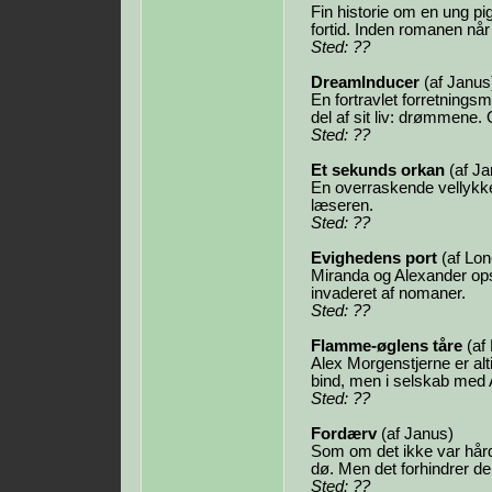
Fin historie om en ung pi
fortid. Inden romanen når
Sted: ??
DreamInducer
(af Janus
En fortravlet forretningsm
del af sit liv: drømmene.
Sted: ??
Et sekunds orkan
(af Ja
En overraskende vellykke
læseren.
Sted: ??
Evighedens port
(af Lon
Miranda og Alexander ops
invaderet af nomaner.
Sted: ??
Flamme-øglens tåre
(af 
Alex Morgenstjerne er al
bind, men i selskab med Al
Sted: ??
Fordærv
(af Janus)
Som om det ikke var hård
dø. Men det forhindrer dem
Sted: ??