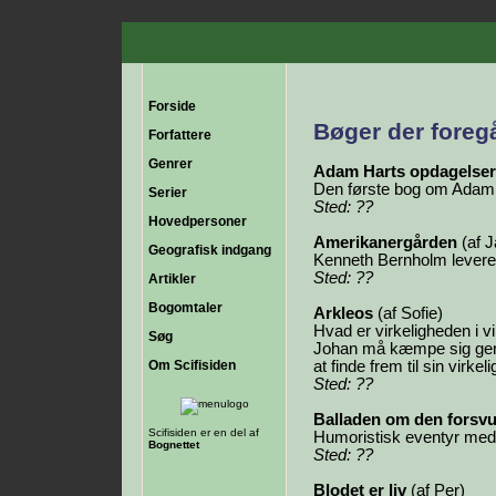
Forside
Bøger der foreg
Forfattere
Genrer
Adam Harts opdagelser
Den første bog om Adam H
Serier
Sted: ??
Hovedpersoner
Amerikanergården
(af J
Geografisk indgang
Kenneth Bernholm leverer 
Sted: ??
Artikler
Bogomtaler
Arkleos
(af Sofie)
Hvad er virkeligheden i vi
Søg
Johan må kæmpe sig genn
Om Scifisiden
at finde frem til sin virkel
Sted: ??
Balladen om den fors
Scifisiden er en del af
Humoristisk eventyr med 
Bognettet
Sted: ??
Blodet er liv
(af Per)