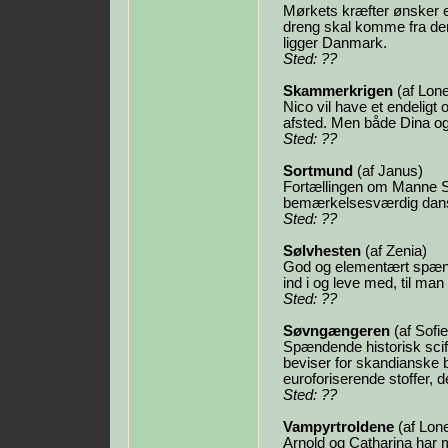
Mørkets kræfter ønsker e
dreng skal komme fra den
ligger Danmark.
Sted: ??
Skammerkrigen
(af Lon
Nico vil have et endelig
afsted. Men både Dina og
Sted: ??
Sortmund
(af Janus)
Fortællingen om Manne Sv
bemærkelsesværdig dansk
Sted: ??
Sølvhesten
(af Zenia)
God og elementært spænd
ind i og leve med, til man 
Sted: ??
Søvngængeren
(af Sofie
Spændende historisk scifi
beviser for skandianske b
euroforiserende stoffer, de
Sted: ??
Vampyrtroldene
(af Lon
Arnold og Catharina har 