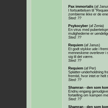
Pax immortalis
(af Janu
I fortsættelsen til "Requ
zombierne ikke er de enest
Sted: ??
Psykocyber
(af Zenia)
En virus med pubertetspro
mulighederne er uendelig
Sted: ??
Requiem
(af Janus)
Et godt stykke ude i frem
menneskene overlever i s
sig til det værre.
Sted: ??
Requiem
(af Per)
Splatter-underholdning fra
fremtid, hvor intet er helt
Sted: ??
Shamran - den som ko
Endnu engang genudgives
fortælling om kampen me
Sted: ??
Shamran - den som ko