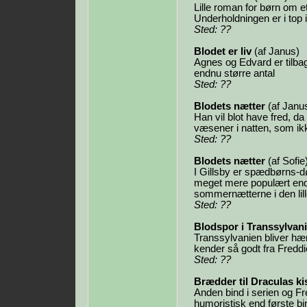
Lille roman for børn om 
Underholdningen er i top i
Sted: ??
Blodet er liv
(af Janus)
Agnes og Edvard er tilba
endnu større antal
Sted: ??
Blodets nætter
(af Janu
Han vil blot have fred, da
væsener i natten, som ik
Sted: ??
Blodets nætter
(af Sofie
I Gillsby er spædbørns-dø
meget mere populært end 
sommernætterne i den lill
Sted: ??
Blodspor i Transsylvan
Transsylvanien bliver hæ
kender så godt fra Fredd
Sted: ??
Brædder til Draculas ki
Anden bind i serien og 
humoristisk end første bin