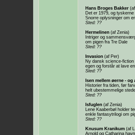
Hans Broges Bakker
(af
Det er 1979, og tyskerne
Snorre oplysninger om en 
Sted: ??
Hermelinen
(af Zenia)
Intriger og sammensværgel
om pigen fra Tre Dale
Sted: ??
Invasion
(af Per)
Ny dansk science-fiction 
egen og forstår at lave e
Sted: ??
Isen mellem øerne - og 
Historier fra tiden, før f
helt ubestemmelige stede
Sted: ??
Isfuglen
(af Zenia)
Lene Kaaberbøl holder te
enkle fantasytrilogi om p
Sted: ??
Knusum Kranikum
(af 
Arnold og Catharina havn