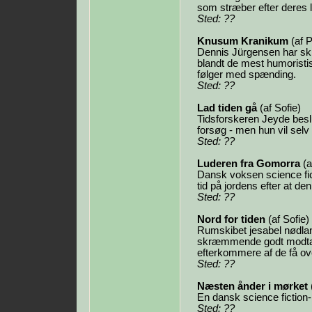
som stræber efter deres l
Sted: ??
Knusum Kranikum
(af P
Dennis Jürgensen har skr
blandt de mest humoristi
følger med spænding.
Sted: ??
Lad tiden gå
(af Sofie)
Tidsforskeren Jeyde beslu
forsøg - men hun vil sel
Sted: ??
Luderen fra Gomorra
(a
Dansk voksen science fic
tid på jordens efter at de
Sted: ??
Nord for tiden
(af Sofie)
Rumskibet jesabel nødlan
skræmmende godt modtaget
efterkommere af de få ove
Sted: ??
Næsten ånder i mørket
En dansk science fiction-
Sted: ??