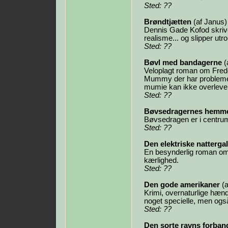
Sted: ??
Brøndtjætten
(af Janus)
Dennis Gade Kofod skriv
realisme... og slipper utro
Sted: ??
Bøvl med bandagerne
(
Veloplagt roman om Fre
Mummy der har problemer.
mumie kan ikke overleve
Sted: ??
Bøvsedragernes hemme
Bøvsedragen er i centru
Sted: ??
Den elektriske nattergal
En besynderlig roman om 
kærlighed.
Sted: ??
Den gode amerikaner
(a
Krimi, overnaturlige hæn
noget specielle, men o
Sted: ??
Den sorte ravns forban