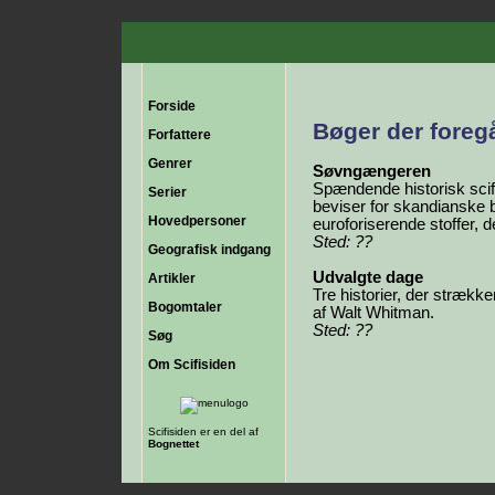
Forside
Bøger der foreg
Forfattere
Genrer
Søvngængeren
Spændende historisk scifi
Serier
beviser for skandianske b
Hovedpersoner
euroforiserende stoffer, de
Sted: ??
Geografisk indgang
Udvalgte dage
Artikler
Tre historier, der strække
Bogomtaler
af Walt Whitman.
Sted: ??
Søg
Om Scifisiden
Scifisiden er en del af
Bognettet