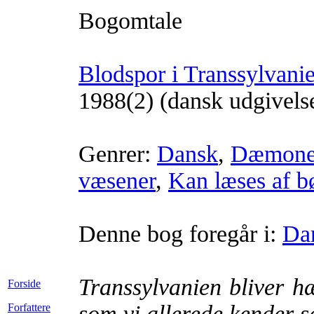
Bogomtale
Blodspor i Transsylvani
1988(2) (dansk udgivels
Genrer:
Dansk
,
Dæmoner
væsener
,
Kan læses af b
Denne bog foregår i:
Da
Transsylvanien bliver h
Forside
som vi allerede kender s
Forfattere