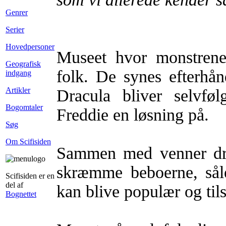
Genrer
Serier
Hovedpersoner
Museet hvor monstrene
Geografisk
folk. De synes efterhån
indgang
Artikler
Dracula bliver selvfø
Bogomtaler
Freddie en løsning på.
Søg
Om Scifisiden
Sammen med venner drag
skræmme beboerne, sål
Scifisiden er en
del af
kan blive populær og til
Bognettet