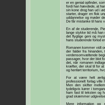
er en genial opfinder, som 
fordi han hævdede, at ha
sin kone drog han ud i ød
starter, drager en flok 
uddannelse og møder der
De får mistanke til hans v
En af de studerende, Pie
lange stykke tid må han s
det flygtige geni og my
hans studerende forlod en 
Romanen kommer vidt omkr
der falder fra hinanden,
verdensomvæltende begiv
passager, hvor der blot f
det, når romanen indtag
kræfter, der skal til for at
og henført territorium, hvo
For at være helt ærli
professionelt forlag ville
Men den skifter mellem
tydeligvis kører i tomgan
ham fast til teksten og hø
grad skæmmer udgivelse
Mere information og