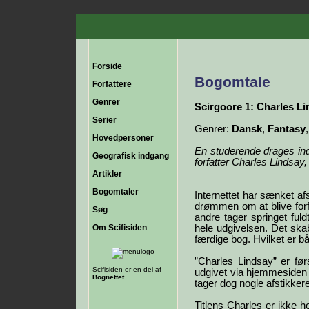
Forside
Bogomtale
Forfattere
Genrer
Scirgoore 1: Charles L
Serier
Genrer:
Dansk
,
Fantasy
Hovedpersoner
En studerende drages in
Geografisk indgang
forfatter Charles Lindsay
Artikler
Bogomtaler
Internettet har sænket a
drømmen om at blive forf
Søg
andre tager springet fuld
Om Scifisiden
hele udgivelsen. Det ska
færdige bog. Hvilket er bå
”Charles Lindsay” er fø
Scifisiden er en del af
udgivet via hjemmesiden
Bognettet
tager dog nogle afstikker
Titlens Charles er ikke 