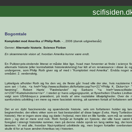
scifisiden.d
Bogomtale
Komplottet mod Amerika
af
Philip Roth
. - , 2006 (dansk udgivelsesår)
Genrer:
Alternativ historie
,
Science Fiction
En skræmmende vision af, hvordan Amerika kunne være endt.
En Pulitzer-pris-vindende litterat er måske ikke lige, hvad man forventer at finde i science f
alternativ historie (eller kontrafaktisk historieskrivning) har lidt af en renæssance i disse år,
undergenre, som Philip Roth giver sig af med i ”Komplottet mod Amerika”. Endda noget af
området: 2. verdenskrig.
Lykkeligvis afholder Roth sig fra den vej, de fleste går: hvad ville der ske, hvis nazisterne
som set i f.eks. <a href=”http://www.scifisiden.dk/forfatter.asp?nr=21”>Philip K. Dicks</a
fæstning”, Robert Harris’ ”Fædrelandet” og Sarbans ”<a href=”www.scifisiden
nr=230”>Kattekvinderne</a>”. I stedet er hans udgangspunkt, at flyverhelten Charles Lindbergh
valgt som USA&rsquo;s præsident, på trods af sine nazistiske tilbøjeligheder. Over de
samfundets udvikling i en mere og mere fascistisk retning, alt sammen fortalt af forfatteren se
Det er en dybt fascinerende og spændende historie, selv om forfatteren holder sig la
begivenheder, der ellers virker som en fast bestanddel af disse bøger (f.eks. Harry Turtledove
historie). Her er ingen store slag og døde i hobetal, men blot en lille familie, som må se verde
dem – og det er mere end nok. Roth formår at fortælle en historie, der ville have været k
foregået i strengt historiske rammer, men på denne måde opnår en lang række lag, der k
læseren. Vi ved alle, hvordan Nazi-tyskland udviklede sig, men bogen fortæller overbevise
skulle til for at have ændret Amerikas vej i historien.