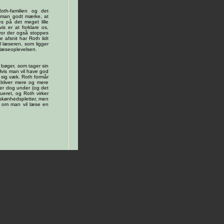
oth-familien og det
n man godt mærke, at
s på det meget lille
is er at forklare os,
hvor der også stoppes
e afsnit har Roth lidt
il læseren, som ligger
i læseoplevelsen.
 bøger, som tager sin
Hvis man vil have god
e sig væk. Roth formår
 bliver mere og mere
der dog under (og det
ueret, og Roth virker
e skønhedspletter, men
, om man vil læse en