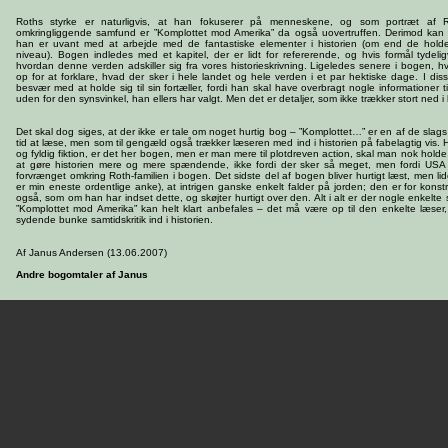
Roths styrke er naturligvis, at han fokuserer på menneskene, og som portræt af R
omkringliggende samfund er ”Komplottet mod Amerika” da også uovertruffen. Derimod ka
han er uvant med at arbejde med de fantastiske elementer i historien (om end de holde
niveau). Bogen indledes med et kapitel, der er lidt for refererende, og hvis formål tydeligv
hvordan denne verden adskiller sig fra vores historieskrivning. Ligeledes senere i bogen, 
op for at forklare, hvad der sker i hele landet og hele verden i et par hektiske dage. I diss
besvær med at holde sig til sin fortæller, fordi han skal have overbragt nogle informationer t
uden for den synsvinkel, han ellers har valgt. Men det er detaljer, som ikke trækker stort ned 
Det skal dog siges, at der ikke er tale om noget hurtig bog – ”Komplottet…” er en af de slags
tid at læse, men som til gengæld også trækker læseren med ind i historien på fabelagtig vis. 
og fyldig fiktion, er det her bogen, men er man mere til plotdreven action, skal man nok hold
at gøre historien mere og mere spændende, ikke fordi der sker så meget, men fordi USA
forvrænget omkring Roth-familien i bogen. Det sidste del af bogen bliver hurtigt læst, men li
er min eneste ordentlige anke), at intrigen ganske enkelt falder på jorden; den er for konstr
også, som om han har indset dette, og skøjter hurtigt over den. Alt i alt er der nogle enkelt
”Komplottet mod Amerika” kan helt klart anbefales – det må være op til den enkelte læser
sydende bunke samtidskritik ind i historien.
Af Janus Andersen (13.06.2007)
Andre bogomtaler af Janus