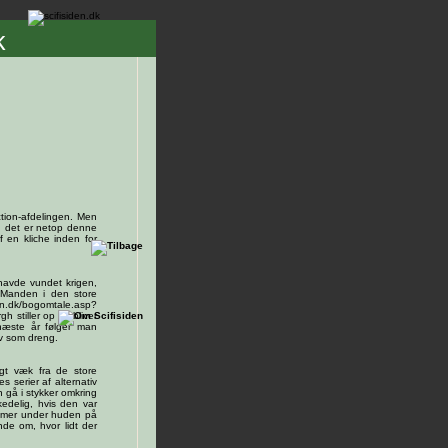
k
iction-afdelingen. Men
 og det er netop denne
 en kliche inden for
 havde vundet krigen,
> ”Manden i den store
.dk/bogomtale.asp?
 stiller op og bliver
 næste år følger man
lv som dreng.
ngt væk fra de store
s serier af alternativ
n gå i stykker omkring
edelig, hvis den var
ommer under huden på
nde om, hvor lidt der