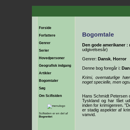
Forside
Bogomtale
Forfattere
Genrer
Den gode amerikaner :
udgivelsesår)
Serier
Hovedpersoner
Genrer:
Dansk
,
Horror
Geografisk indgang
Denne bog foregår i:
Dan
Artikler
Krimi, overnaturlige h
Bogomtaler
noget specielle, men o
Søg
Om Scifisiden
Hans Schmidt Petersen de
Tyskland og har fået ud
inden for krimigenren. ”
er stadig aspekter af kri
Scifisiden er en del af
vanvid.
Bognettet