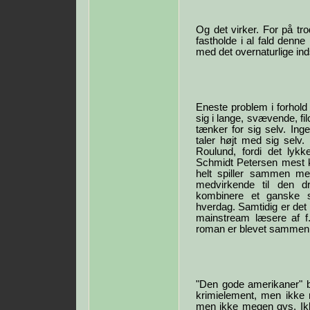
Og det virker. For på tr
fastholde i al fald denn
med det overnaturlige ind
Eneste problem i forhold 
sig i lange, svævende, fi
tænker for sig selv. Ing
taler højt med sig selv.
Roulund, fordi det lyk
Schmidt Petersen mest k
helt spiller sammen m
medvirkende til den dr
kombinere et ganske 
hverdag. Samtidig er det 
mainstream læsere af f
roman er blevet sammenl
"Den gode amerikaner" b
krimielement, men ikke m
men ikke megen gys. Ikk