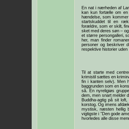
En nat i nærheden af Lan
kan kun fortælle om en 
hændelse, som kommer t
startskuddet til en r
forældre, som er skilt, f
sket med deres søn – og d
et større persongalleri,
her, man finder romanens
personer og beskriver d
respektive historier uden
Til at starte med centr
krimistil sættes en krim
fin i kanten selv). Men 
baggrunden som en konst
så. En nyreligiøs gruppe
dem, men snart melder de
Buddha-agtig på sit lof
korstog. Og imens afdæk
mystisk, næsten hellig 
vigtigste i "Den gode am
hvorledes alle disse men