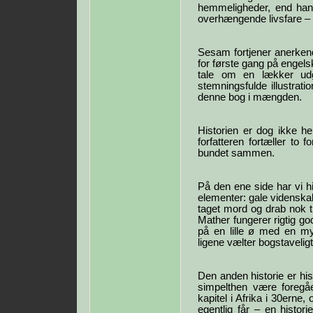
hemmeligheder, end han
overhængende livsfare – e
Sesam fortjener anerken
for første gang på engelsk
tale om en lækker udg
stemningsfulde illustrat
denne bog i mængden.
Historien er dog ikke he
forfatteren fortæller to 
bundet sammen.
På den ene side har vi h
elementer: gale videnska
taget mord og drab nok t
Mather fungerer rigtig go
på en lille ø med en my
ligene vælter bogstaveligt
Den anden historie er h
simpelthen være foregå
kapitel i Afrika i 30erne
egentlig får – en histori