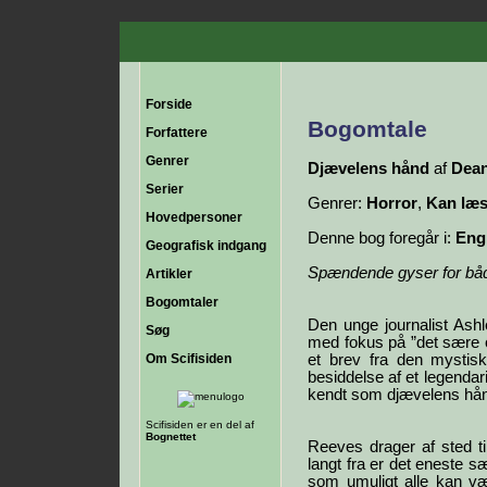
Forside
Bogomtale
Forfattere
Genrer
Djævelens hånd
af
Dean
Serier
Genrer:
Horror
,
Kan læs
Hovedpersoner
Denne bog foregår i:
Eng
Geografisk indgang
Spændende gyser for både
Artikler
Bogomtaler
Den unge journalist Ashl
Søg
med fokus på ”det sære o
Om Scifisiden
et brev fra den mystis
besiddelse af et legend
kendt som djævelens hå
Scifisiden er en del af
Bognettet
Reeves drager af sted t
langt fra er det eneste sæ
som umuligt alle kan v