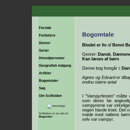
Forside
Bogomtale
Forfattere
Genrer
Blodet er liv
af
Benni B
Serier
Genrer:
Dansk
,
Dæmoner
Hovedpersoner
Kan læses af børn
Geografisk indgang
Denne bog foregår i:
Dan
Artikler
Agnes og Edvard er tilba
Bogomtaler
endnu større antal
Søg
Om Scifisiden
I ”Vampyrfesten” måtte 
som deres far angivelig
vampyrerne var virkelig
nogen havde troet. Det 
Scifisiden er en del af
møde med nattens børn,
Bognettet
selv var vampyr.