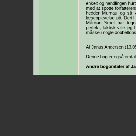
enkelt og handlingen hurt
med at spotte forfatterens
hedder Murnau og så vi
læseoplevelse på. Dertil 
Mårdøn Smet har tegnet
perfekt; faktisk ville je
måske i nogle dobbeltops
Af Janus Andersen (13.0
Denne bog er også omtalt
Andre bogomtaler af J