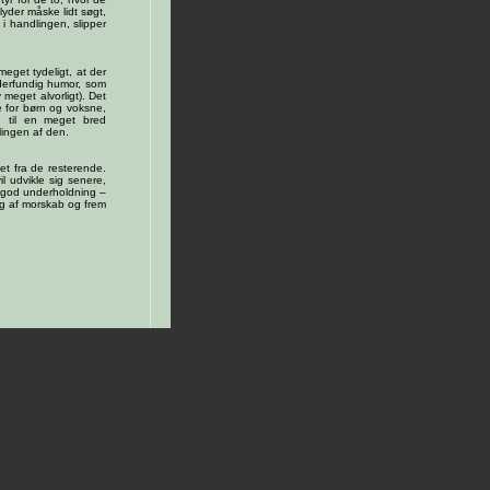
yder måske lidt søgt,
i handlingen, slipper
eget tydeligt, at der
underfundig humor, som
 meget alvorligt). Det
e for børn og voksne,
g til en meget bred
lingen af den.
get fra de resterende.
il udvikle sig senere,
ig god underholdning –
ng af morskab og frem