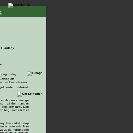
k
et Fantasy
,
er.
Omslag af:
nquist Bech-Jessen
et kristent didaktisk
seret, da den af mange
erset, så den mangler
t dem læst højt). Dog
en bog, som ellers er
gory, hvis onkel netop
tør udrette selv. Han
lader, da muligheden
ntyr for de to, hvor de