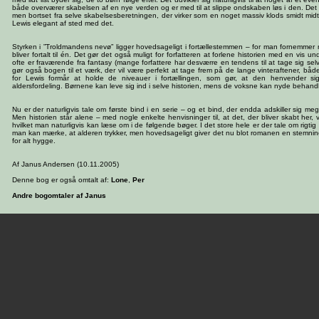
både overværer skabelsen af en nye verden og er med til at slippe ondskaben løs i den. Det l
men bortset fra selve skabelsesberetningen, der virker som en noget massiv klods smidt midt 
Lewis elegant af sted med det.
Styrken i ”Troldmandens nevø” ligger hovedsageligt i fortællestemmen – for man fornemmer m
bliver fortalt til én. Det gør det også muligt for forfatteren at forlene historien med en vis 
ofte er fraværende fra fantasy (mange forfattere har desværre en tendens til at tage sig selv
gør også bogen til et værk, der vil være perfekt at tage frem på de lange vinteraftener, båd
for Lewis formår at holde de niveauer i fortællingen, som gør, at den henvender si
aldersfordeling. Børnene kan leve sig ind i selve historien, mens de voksne kan nyde behand
Nu er der naturligvis tale om første bind i en serie – og et bind, der endda adskiller sig me
Men historien står alene – med nogle enkelte henvisninger til, at det, der bliver skabt her, v
hvilket man naturligvis kan læse om i de følgende bøger. I det store hele er der tale om rigt
man kan mærke, at alderen trykker, men hovedsageligt giver det nu blot romanen en stemni
for alt hygge.
Af Janus Andersen (10.11.2005)
Denne bog er også omtalt af:
Lone
,
Per
Andre bogomtaler af Janus