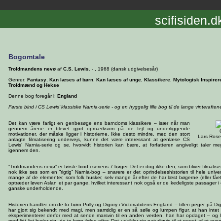
scifisiden.d
Bogomtale
Troldmandens nevø
af
C.S. Lewis
. - , 1968 (dansk udgivelsesår)
Genrer:
Fantasy
,
Kan læses af børn
,
Kan læses af unge
,
Klassikere
,
Mytologisk Inspirer
Troldmænd og Hekse
Denne bog foregår i:
England
Første bind i CS Lewis’ klassiske Narnia-serie - og en hyggelig lille bog til de lange vinteraften
Det kan være farligt en genbesøge ens barndoms klassikere – især når man
gennem årene er blevet gjort opmærksom på de fejl og underliggende
motivationer, der måske ligger i historierne. Ikke desto mindre, med den stort
Lars Rose
anlagte filmatisering undervejs, kunne det være interessant at genlæse CS
Lewis’ Narnia-serie og se, hvorvidt historien kan bære, at forfatteren angiveligt taler meg
igennem den.
”Troldmandens nevø” er første bind i seriens 7 bøger. Det er dog ikke den, som bliver filmati
nok ikke ses som en ”rigtig” Narnia-bog – snarere er det oprindelseshistorien til hele univ
mange af de elementer, som folk husker, selv mange år efter de har læst bøgerne (eller fåe
optræder løven Aslan et par gange, hvilket interessant nok også er de kedeligste passager i 
ganske underholdende.
Historien handler om de to børn Polly og Digory i Victoriatidens England – titlen peger på Di
har gjort sig bekendt med magi, men samtidig er en så sølle og lumpen figur, at han intet 
eksperimenterer derfor med at sende marsvin til en anden verden, han har opdaget – og 
med lidt list byder sig, de to børn følge efter. Det udvikler sig naturligvis til at noget af et eve