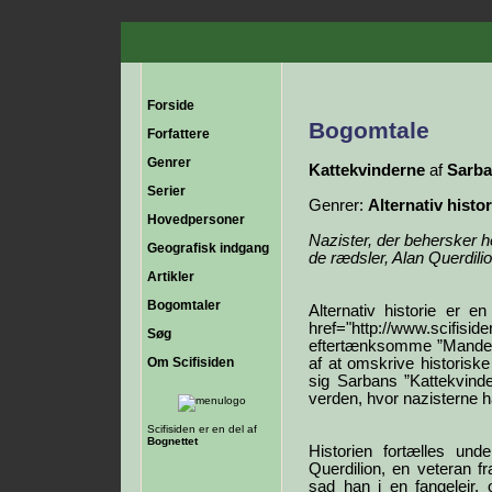
Forside
Bogomtale
Forfattere
Genrer
Kattekvinderne
af
Sarb
Serier
Genrer:
Alternativ histor
Hovedpersoner
Nazister, der behersker he
Geografisk indgang
de rædsler, Alan Querdili
Artikler
Bogomtaler
Alternativ historie er 
href="http://www.scifis
Søg
eftertænksomme ”Manden i
Om Scifisiden
af at omskrive historiske
sig Sarbans ”Kattekvin
verden, hvor nazisterne h
Scifisiden er en del af
Bognettet
Historien fortælles und
Querdilion, en veteran f
sad han i en fangelejr, 