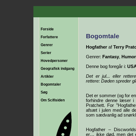
Forside
Bogomtale
Forfattere
Genrer
Hogfather
af
Terry Prat
Serier
Genrer:
Fantasy
,
Humor/
Hovedpersoner
Denne bog foregår i:
US
Geografisk indgang
Det er jul... eller ret
Artikler
rettere: Døden spreder g
Bogomtaler
Søg
Det er sommer (og for en
Om Scifisiden
forhindre denne læser i 
Pratchett. For ”Hogfathe
afsæt i julen med alle de
som sædvanlig ad snørkl
Hogfather – Discworlds
er… ikke død, men det er