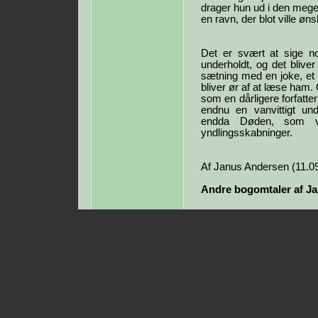
drager hun ud i den me
en ravn, der blot ville øn
Det er svært at sige no
underholdt, og det bliv
sætning med en joke, et 
bliver ør af at læse ham. 
som en dårligere forfatte
endnu en vanvittigt un
endda Døden, som vi
yndlingsskabninger.
Af Janus Andersen (11.0
Andre bogomtaler af J