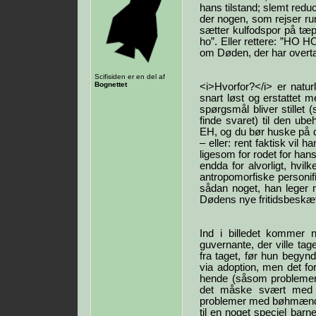
hans tilstand; slemt red
der nogen, som rejser ru
sætter kulfodspor på tæpp
ho”. Eller rettere: ”HO HO
om Døden, der har overta
Scifisiden er en del af
Bognettet
<i>Hvorfor?</i> er naturl
snart løst og erstattet
spørgsmål bliver stillet
finde svaret) til den ub
EH, og du bør huske på det
– eller: rent faktisk vil h
ligesom for rodet for han
endda for alvorligt, hvil
antropomorfiske personif
sådan noget, han leger me
Dødens nye fritidsbeskæft
Ind i billedet kommer 
guvernante, der ville t
fra taget, før hun begy
via adoption, men det for
hende (såsom problemer 
det måske svært med a
problemer med bøhmænd 
til en noget speciel barn