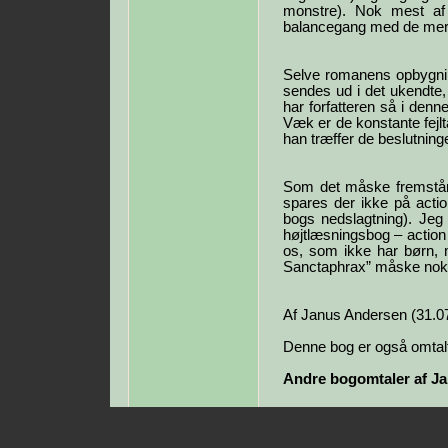
monstre). Nok mest af
balancegang med de mere
Selve romanens opbygnin
sendes ud i det ukendte,
har forfatteren så i denn
Væk er de konstante fejlt
han træffer de beslutninge
Som det måske fremstår
spares der ikke på actio
bogs nedslagtning). Jeg 
højtlæsningsbog – action
os, som ikke har børn, m
Sanctaphrax” måske nok h
Af Janus Andersen (31.0
Denne bog er også omtalt
Andre bogomtaler af J