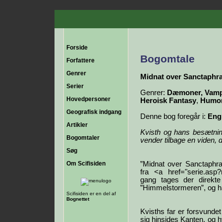
Forside
Bogomtale
Forfattere
Genrer
Midnat over Sanctaphr
Serier
Genrer:
Dæmoner, Vampy
Hovedpersoner
Heroisk Fantasy
,
Humor
Geografisk indgang
Denne bog foregår i:
Eng
Artikler
Kvisth og hans besætning
Bogomtaler
vender tilbage en viden, 
Søg
Om Scifisiden
”Midnat over Sanctaphrax
fra <a href="serie.as
gang tages der direkte
”Himmelstormeren”, og ha
Scifisiden er en del af
Bognettet
Kvisths far er forsvunde
sig hinsides Kanten, og 