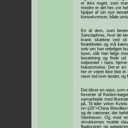
er ikke noget, som man 
mindre er det her, vor hel
hjulpet af sin nye besæt
konsekvenser, både umidd
En af dem, som berøre
Sanctaphrax, hvor de lær
krank skæbne ved sit
forældreløs og må kæmpe 
selv om han retteligen bu
byen, slår han følge me
besætning og finde ud 
indprentet i hans hjer
hukommelse. Det er en v
her er vejret ikke blot e
raser ind over landet, og
Det bliver en rejse, som 
forvente af Kanten-bøger
samarbejde med illustrato
på. Til tider virker Kvis
nr=125">China Mievilles
og de væsener, der befol
Stenhaven. Og med en t
skrukkernes mobile sla
flugtscene) og wigwig’er