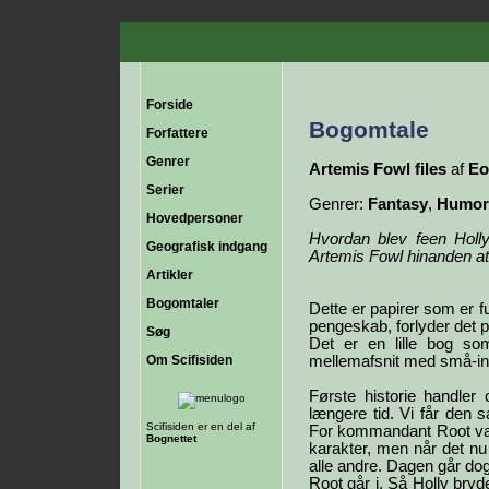
Forside
Bogomtale
Forfattere
Genrer
Artemis Fowl files
af
Eo
Serier
Genrer:
Fantasy
,
Humor/
Hovedpersoner
Hvordan blev feen Holl
Geografisk indgang
Artemis Fowl hinanden at
Artikler
Bogomtaler
Dette er papirer som er 
pengeskab, forlyder det 
Søg
Det er en lille bog som
Om Scifisiden
mellemafsnit med små-int
Første historie handler
længere tid. Vi får den s
Scifisiden er en del af
For kommandant Root var
Bognettet
karakter, men når det n
alle andre. Dagen går dog
Root går i. Så Holly bryd