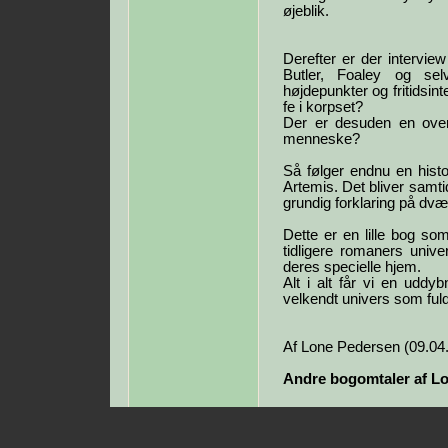
øjeblik.
Derefter er der intervi
Butler, Foaley og sel
højdepunkter og fritidsin
fe i korpset?
Der er desuden en overs
menneske?
Så følger endnu en his
Artemis. Det bliver samti
grundig forklaring på dvæ
Dette er en lille bog so
tidligere romaners univ
deres specielle hjem.
Alt i alt får vi en uddyb
velkendt univers som fuld
Af Lone Pedersen (09.04
Andre bogomtaler af L