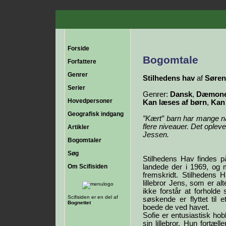
Forside
Bogomtale
Forfattere
Genrer
Stilhedens hav
af
Søren
Serier
Genrer:
Dansk
,
Dæmoner
Hovedpersoner
Kan læses af børn
,
Kan
Geografisk indgang
”Kært” barn har mange n
flere niveauer. Det opleve
Artikler
Jessen.
Bogomtaler
Søg
Stilhedens Hav findes p
Om Scifisiden
landede der i 1969, og 
fremskridt. Stilhedens 
lillebror Jens, som er al
ikke forstår at forholde 
Scifisiden er en del af
søskende er flyttet til
Bognettet
boede de ved havet.
Sofie er entusiastisk ho
sin lillebror. Hun fortæ