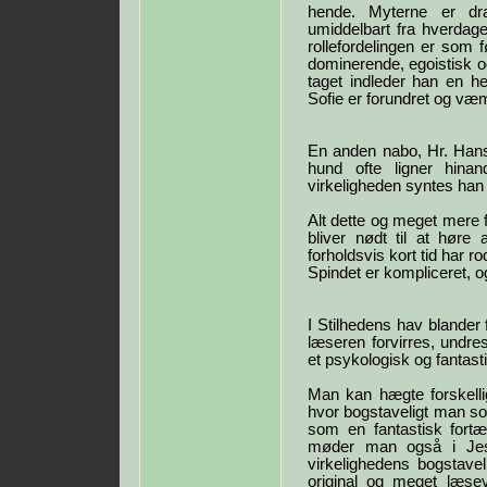
hende. Myterne er dr
umiddelbart fra hverdage
rollefordelingen er som f
dominerende, egoistisk og
taget indleder han en h
Sofie er forundret og væ
En anden nabo, Hr. Hanse
hund ofte ligner hina
virkeligheden syntes ha
Alt dette og meget mere f
bliver nødt til at hør
forholdsvis kort tid har ro
Spindet er kompliceret, og
I Stilhedens hav blander 
læseren forvirres, undr
et psykologisk og fantast
Man kan hægte forskell
hvor bogstaveligt man so
som en fantastisk fortæ
møder man også i Jes
virkelighedens bogstavel
original og meget læse