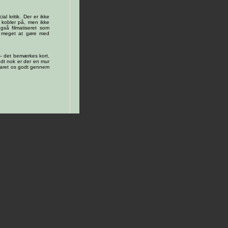
al kritik. Der er ikke
 kobler på, men ikke
gså filmatiseret som
r meget at gøre med
 – det bemærkes kort,
Godt nok er der en mur
klaret os godt gennem