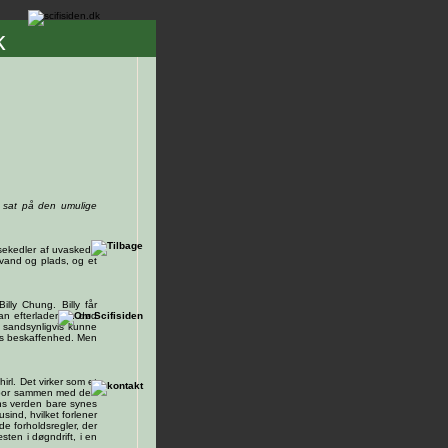
k
h sat på den umulige
ksekedler af uvaskede
 vand og plads, og et
lly Chung. Billy får
han efterlader en død
n sandsynligvis kunne
rks beskaffenhed. Men
irl. Det virker som et
han bor sammen med den
ens verden bare synes
ind, hvilket forlener
 forholdsregler, der
ten i døgndrift, i en