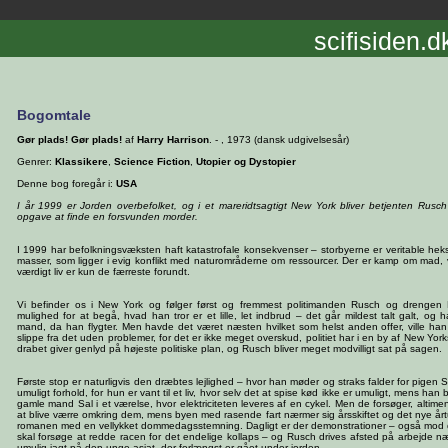
scifisiden.d
Bogomtale
Gør plads! Gør plads!
af
Harry Harrison
. - , 1973 (dansk udgivelsesår)
Genrer:
Klassikere
,
Science Fiction
,
Utopier og Dystopier
Denne bog foregår i:
USA
I år 1999 er Jorden overbefolket, og i et mareridtsagtigt New York bliver betjenten Rusc
opgave at finde en forsvunden morder.
I 1999 har befolkningsvæksten haft katastrofale konsekvenser – storbyerne er veritable he
masser, som ligger i evig konflikt med naturområderne om ressourcer. Der er kamp om mad,
værdigt liv er kun de færreste forundt.
Vi befinder os i New York og følger først og fremmest politimanden Rusch og drengen Bi
mulighed for at begå, hvad han tror er et lille, let indbrud – det går mildest talt galt, og 
mand, da han flygter. Men havde det været næsten hvilket som helst anden offer, ville ha
slippe fra det uden problemer, for det er ikke meget overskud, politiet har i en by af New Yo
drabet giver genlyd på højeste politiske plan, og Rusch bliver meget modvilligt sat på sagen.
Første stop er naturligvis den dræbtes lejlighed – hvor han møder og straks falder for pigen Sh
umuligt forhold, for hun er vant til et liv, hvor selv det at spise kød ikke er umuligt, mens 
gamle mand Sal i et værelse, hvor elektriciteten leveres af en cykel. Men de forsøger, altim
at blive værre omkring dem, mens byen med rasende fart nærmer sig årsskiftet og det nye årtus
romanen med en vellykket dommedagsstemning. Dagligt er der demonstrationer – også mod de
skal forsøge at redde racen for det endelige kollaps – og Rusch drives afsted på arbejde næs
umulig jagt på den unge asiat, der forlængst er gået under jorden.