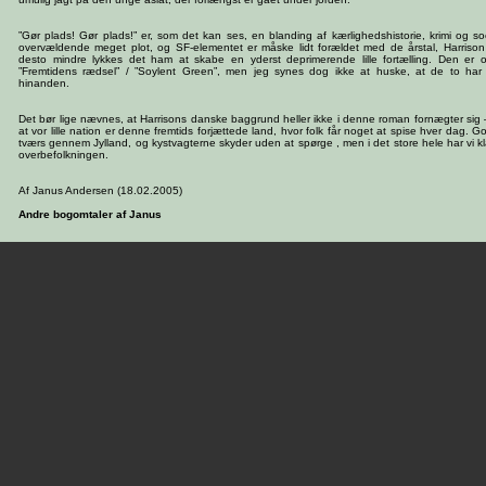
”Gør plads! Gør plads!” er, som det kan ses, en blanding af kærlighedshistorie, krimi og soci
overvældende meget plot, og SF-elementet er måske lidt forældet med de årstal, Harrison
desto mindre lykkes det ham at skabe en yderst deprimerende lille fortælling. Den er o
”Fremtidens rædsel” / ”Soylent Green”, men jeg synes dog ikke at huske, at de to ha
hinanden.
Det bør lige nævnes, at Harrisons danske baggrund heller ikke i denne roman fornægter sig
at vor lille nation er denne fremtids forjættede land, hvor folk får noget at spise hver dag. 
tværs gennem Jylland, og kystvagterne skyder uden at spørge , men i det store hele har vi 
overbefolkningen.
Af Janus Andersen (18.02.2005)
Andre bogomtaler af Janus