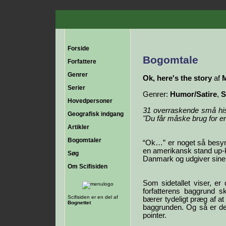
Forside
Bogomtale
Forfattere
Genrer
Ok, here's the story
af
M
Serier
Genrer:
Humor/Satire
,
S
Hovedpersoner
31 overraskende små histo
Geografisk indgang
"Du får måske brug for en 
Artikler
Bogomtaler
“Ok…” er noget så besynde
en amerikansk stand up-k
Søg
Danmark og udgiver sine
Om Scifisiden
Som sidetallet viser, e
forfatterens baggrund s
Scifisiden er en del af
bærer tydeligt præg af a
Bognettet
baggrunden. Og så er de
pointer.