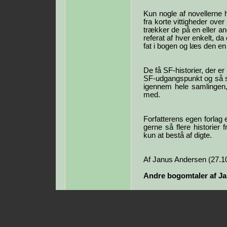
Kun nogle af novellerne h
fra korte vittigheder over
trækker de på en eller a
referat af hver enkelt, da
fat i bogen og læs den en
De få SF-historier, der e
SF-udgangspunkt og så sp
igennem hele samlingen, 
med.
Forfatterens egen forlag 
gerne så flere historier
kun at bestå af digte.
Af Janus Andersen (27.1
Andre bogomtaler af J