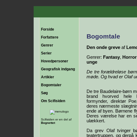
Forside
Bogomtale
Forfattere
Genrer
Den onde greve
af
Lemo
Serier
Genrer:
Fantasy
,
Horror
Hovedpersoner
unge
Geografisk indgang
De tre forældreløse børn
møde. Og hvad er Olaf ud
Artikler
Bogomtaler
De tre Baudelaire-børn mi
Søg
brand hvorved hele 
Om Scifisiden
formynder, direktør P
deres nærmeste slægtnin
ende af byen. Børnene fly
Deres værelse har en sen
Scifisiden er en del af
ulækkert.
Bognettet
Da grev Olaf tvinger bø
teatertruppen, og derpå 