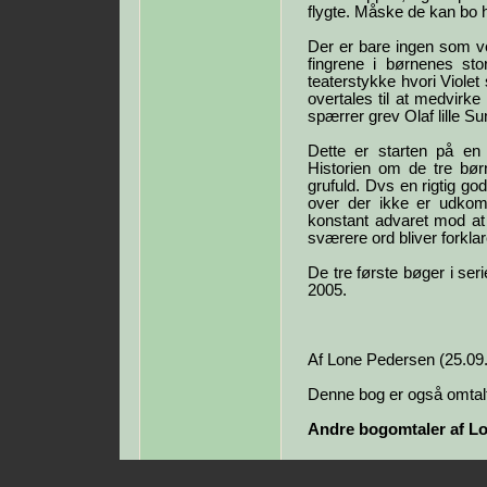
flygte. Måske de kan bo
Der er bare ingen som v
fingrene i børnenes sto
teaterstykke hvori Viole
overtales til at medvirke
spærrer grev Olaf lille Sun
Dette er starten på en
Historien om de tre b
grufuld. Dvs en rigtig go
over der ikke er udkom
konstant advaret mod at
sværere ord bliver forkla
De tre første bøger i seri
2005.
Af Lone Pedersen (25.09
Denne bog er også omtalt
Andre bogomtaler af L