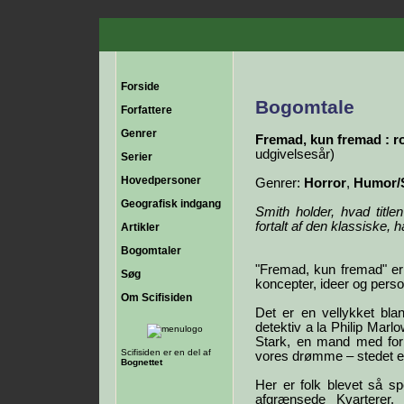
Forside
Bogomtale
Forfattere
Genrer
Fremad, kun fremad : 
udgivelsesår)
Serier
Hovedpersoner
Genrer:
Horror
,
Humor/S
Geografisk indgang
Smith holder, hvad title
fortalt af den klassiske, 
Artikler
Bogomtaler
"Fremad, kun fremad" er 
Søg
koncepter, ideer og pers
Om Scifisiden
Det er en vellykket bla
detektiv a la Philip Marl
Stark, en mand med forb
Scifisiden er en del af
vores drømme – stedet er
Bognettet
Her er folk blevet så sp
afgrænsede Kvarterer,