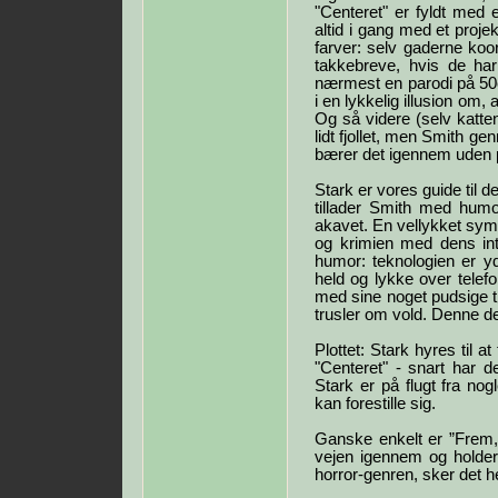
"Centeret" er fyldt med e
altid i gang med et projekt
farver: selv gaderne koo
takkebreve, hvis de har
nærmest en parodi på 50er
i en lykkelig illusion om
Og så videre (selv katte
lidt fjollet, men Smith ge
bærer det igennem uden 
Stark er vores guide til
tillader Smith med humor
akavet. En vellykket s
og krimien med dens intr
humor: teknologien er y
held og lykke over telef
med sine noget pudsige t
trusler om vold. Denne de
Plottet: Stark hyres til a
"Centeret" - snart har 
Stark er på flugt fra no
kan forestille sig.
Ganske enkelt er ”Frem,
vejen igennem og holder 
horror-genren, sker det hel