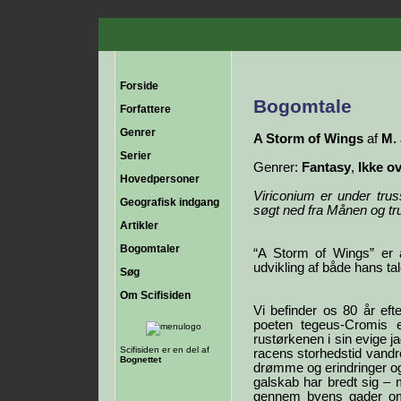
Forside
Bogomtale
Forfattere
Genrer
A Storm of Wings
af
M.
Serier
Genrer:
Fantasy
,
Ikke ov
Hovedpersoner
Viriconium er under tru
Geografisk indgang
søgt ned fra Månen og tr
Artikler
Bogomtaler
“A Storm of Wings” er a
udvikling af både hans tal
Søg
Om Scifisiden
Vi befinder os 80 år eft
poeten tegeus-Cromis 
rustørkenen i sin evige 
Scifisiden er en del af
racens storhedstid vandr
Bognettet
drømme og erindringer og
galskab har bredt sig –
gennem byens gader om 