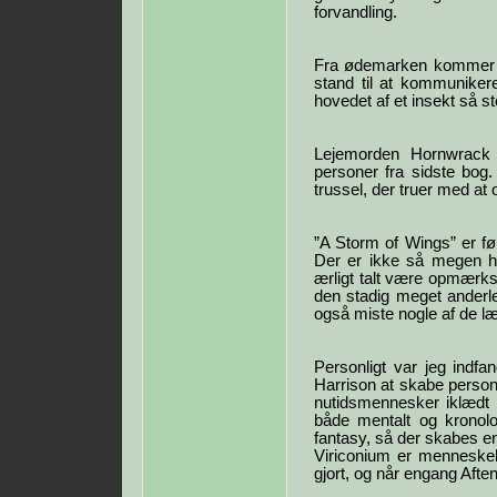
forvandling.
Fra ødemarken kommer e
stand til at kommuniker
hovedet af et insekt så s
Lejemorden Hornwrack
personer fra sidste bo
trussel, der truer med at
”A Storm of Wings” er fø
Der er ikke så megen h
ærligt talt være opmærkso
den stadig meget anderl
også miste nogle af de l
Personligt var jeg indfa
Harrison at skabe persone
nutidsmennesker iklædt 
både mentalt og kronol
fantasy, så der skabes en
Viriconium er menneskehe
gjort, og når engang Aften