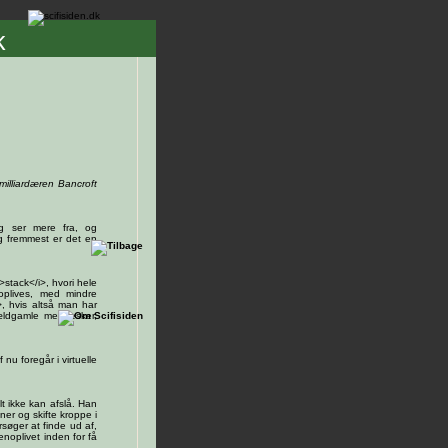
k
milliardæren Bancroft
ig ser mere fra, og
og fremmest er det en
>stack</i>, hvori hele
oplives, med mindre
>, hvis altså man har
 ældgamle mennesker,
nu foregår i virtuelle
t ikke kan afslå. Han
ner og skifte kroppe i
søger at finde ud af,
enoplivet inden for få