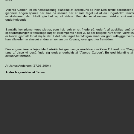
”Altered Carbon” er en hæsblasende blanding af cyberpunk og noir. Den første actionscene 
igennem bogen spares der ikke på scener, der er som taget ud af en Bogart-film: femm
muskelmænd, den hårdkogte helt og så videre. Men det er altsammen strikket eminen
underholdende.
Samtidig komplementeres plottet, som i sig selv er ret ”nede på jorden”, af adskillige små de
sporudlægninger til fremtidige bøger: eksempelvis hører vi, at der tidligere <i>har</i> været l
er blevet gjort alt for at skjule det. I det hele taget har Morgan skabt en godt udbygget ver
han allerede har skrevet endnu en roman om Kovacs, lover godt for fremtiden.
Den augmenterede lejesoldat/detektiv bringer mange mindelser om Peter F. Hamiltons ”Greg
fans af disse vil også finde sig godt underholdt af ”Altered Carbon”. En god blanding af
actionfyldt historie.
Af Janus Andersen (27.08.2004)
Andre bogomtaler af Janus