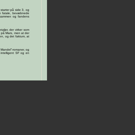
starter på side 3, og
e fatale, bevæbnede
t sammen og fandens
taljer, der virker som
iv på Mars, men at der
den, og det faktum, at
 Mandel”-romaner, og
 intelligent SF og en