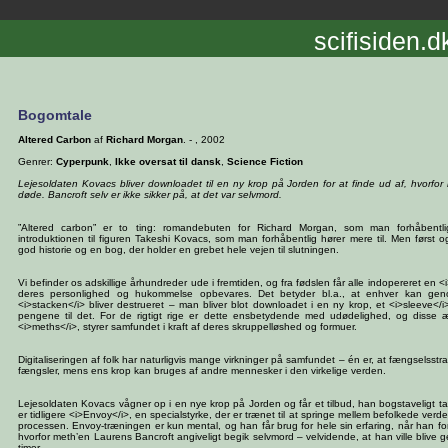
scifisiden.d
Bogomtale
Altered Carbon
af
Richard Morgan
. - , 2002
Genrer:
Cyperpunk
,
Ikke oversat til dansk
,
Science Fiction
Lejesoldaten Kovacs bliver downloadet til en ny krop på Jorden for at finde ud af, hvorfor 
døde. Bancroft selv er ikke sikker på, at det var selvmord.
”Altered carbon” er to ting: romandebuten for Richard Morgan, som man forhåbentl
introduktionen til figuren Takeshi Kovacs, som man forhåbentlig hører mere til. Men først 
god historie og en bog, der holder en grebet hele vejen til slutningen.
Vi befinder os adskillige århundreder ude i fremtiden, og fra fødslen får alle indopereret en <i
deres personlighed og hukommelse opbevares. Det betyder bl.a., at enhver kan gen
<i>stacken</i> bliver destrueret – man bliver blot downloadet i en ny krop, et <i>sleeve</i
pengene til det. For de rigtigt rige er dette ensbetydende med udødelighed, og disse
<i>meths</i>, styrer samfundet i kraft af deres skruppelløshed og formuer.
Digitaliseringen af folk har naturligvis mange virkninger på samfundet – én er, at fængselsstraf 
fængsler, mens ens krop kan bruges af andre mennesker i den virkelige verden.
Lejesoldaten Kovacs vågner op i en nye krop på Jorden og får et tilbud, han bogstaveligt tal
er tidligere <i>Envoy</i>, en specialstyrke, der er trænet til at springe mellem befolkede verde
processen. Envoy-træningen er kun mental, og han får brug for hele sin erfaring, når han for
hvorfor meth’en Laurens Bancroft angiveligt begik selvmord – velvidende, at han ville blive g
timer.