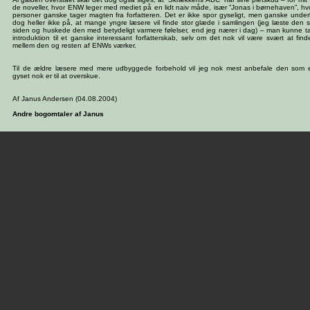
de noveller, hvor ENW leger med mediet på en lidt naiv måde, især ”Jonas i børnehaven”, hvo
personer ganske tager magten fra forfatteren. Det er ikke spor gyseligt, men ganske under
dog heller ikke på, at mange yngre læsere vil finde stor glæde i samlingen (jeg læste den s
siden og huskede den med betydeligt varmere følelser, end jeg nærer i dag) – man kunne 
introduktion til et ganske interessant forfatterskab, selv om det nok vil være svært at find
mellem den og resten af ENWs værker.
Til de ældre læsere med mere udbyggede forbehold vil jeg nok mest anbefale den som 
gyset nok er til at overskue.
Af Janus Andersen (04.08.2004)
Andre bogomtaler af Janus