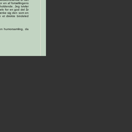
r en af fortællingens
holdende. Jeg tvivler
elv for en god del år
tænke sig den som en
e et direkte bindeled
en humorsamling, da