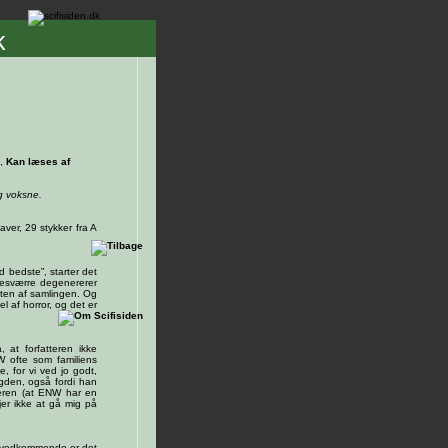
k
,
Kan læses af
og voksne.
aver, 29 stykker fra A
d bedste”, starter det
desværre degenererer
esten af samlingen. Og
 af horror, og det er
at forfatteren ikke
NW ofte som familiens
e, for vi ved jo godt,
ængden, også fordi han
seren (at ENW har en
jer ikke at gå mig på
it vedkommende er det