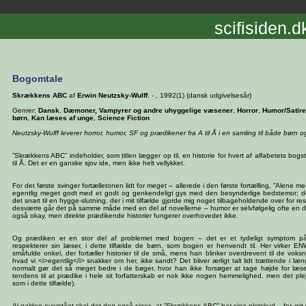
scifisiden.d
Bogomtale
Skrækkens ABC
af
Erwin Neutzsky-Wulff
. - , 1992(1) (dansk udgivelsesår)
Genrer:
Dansk
,
Dæmoner, Vampyrer og andre uhyggelige væsener
,
Horror
,
Humor/Satire
børn
,
Kan læses af unge
,
Science Fiction
Neutzsky-Wulff leverer horror, humor, SF og prædikener fra A til Å i en samling til både børn 
”Skrækkens ABC” indeholder, som titlen lægger op til, en historie for hvert af alfabetets bogst
til Å. Det er en ganske sjov ide, men ikke helt vellykket.
For det første svinger fortælletonen lidt for meget – allerede i den første fortælling, ”Alene me
egentlig meget godt med et godt og genkendeligt gys med den besynderlige bedstemor; 
det snart til en hygge-slutning, der i mit tilfælde gjorde mig noget tilbageholdende over for r
desværre går det på samme måde med en del af novellerne – humor er selvfølgelig ofte en del
også okay, men direkte prædikende historier fungerer overhovedet ikke.
Og prædiken er en stor del af problemet med bogen – det er et tydeligt symptom på, 
respekterer sin læser, i dette tilfælde de børn, som bogen er henvendt til. Her virker E
småfulde onkel, der fortæller historier til de små, mens han blinker overdrevent til de voksn
hvad vi <i>egentlig</i> snakker om her, ikke sandt? Det bliver ærligt talt lidt trættende i l
normalt gør det så meget bedre i de bøger, hvor han ikke forsøger at tage højde for læ
tendens til at prædike i hele sit forfatterskab er nok ikke nogen hemmelighed, men det ple
som i dette tilfælde).
Al galden overstået skal det dog også siges, at ”Skrækkens ABC” har sine pletskud – for m