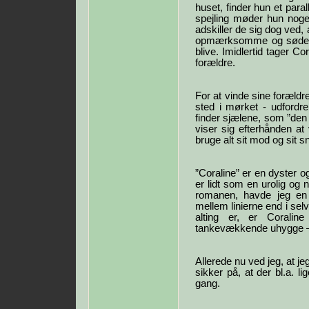
huset, finder hun et para
spejling møder hun noge
adskiller de sig dog ved, 
opmærksomme og søde ved
blive. Imidlertid tager C
forældre.
For at vinde sine forældre 
sted i mørket - udfordre
finder sjælene, som ”den 
viser sig efterhånden a
bruge alt sit mod og sit s
”Coraline” er en dyster
er lidt som en urolig og 
romanen, havde jeg en
mellem linierne end i se
alting er, er Corali
tankevækkende uhygge – e
Allerede nu ved jeg, at jeg
sikker på, at der bl.a. 
gang.