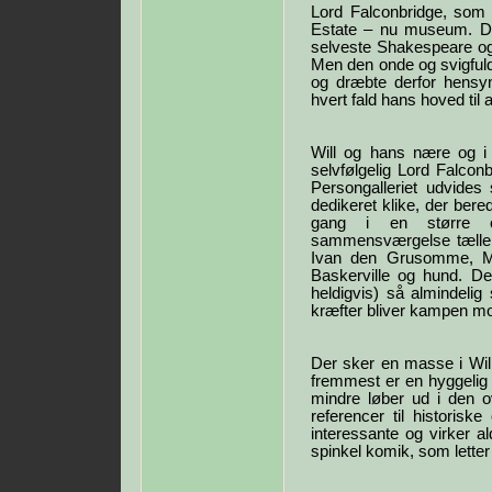
Lord Falconbridge, som v
Estate – nu museum. De
selveste Shakespeare og 
Men den onde og svigfulde
og dræbte derfor hensyn
hvert fald hans hoved til 
Will og hans nære og 
selvfølgelig Lord Falcon
Persongalleriet udvides 
dedikeret klike, der bere
gang i en større 
sammensværgelse tæller
Ivan den Grusomme, Ma
Baskerville og hund. Der
heldigvis) så almindeli
kræfter bliver kampen mo
Der sker en masse i Will
fremmest er en hyggelig 
mindre løber ud i den o
referencer til historiske
interessante og virker 
spinkel komik, som letter 