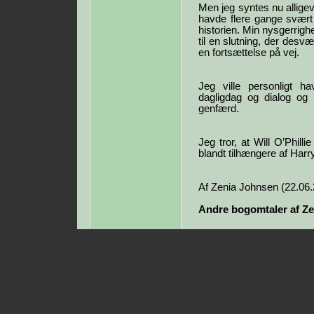
Men jeg syntes nu alligev
havde flere gange svært 
historien. Min nysgerrigh
til en slutning, der desvær
en fortsættelse på vej.
Jeg ville personligt ha
dagligdag og dialog og 
genfærd.
Jeg tror, at Will O’Phill
blandt tilhængere af Harry
Af Zenia Johnsen (22.06
Andre bogomtaler af Ze