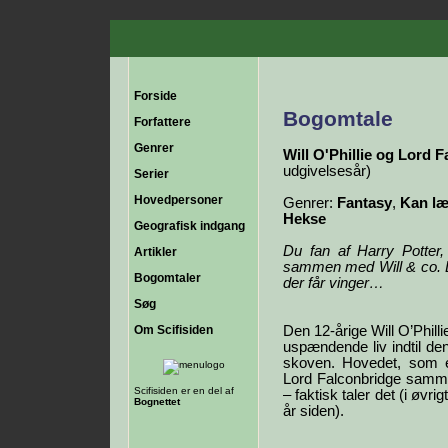
Forside
Bogomtale
Forfattere
Genrer
Will O'Phillie og Lord F
udgivelsesår)
Serier
Hovedpersoner
Genrer:
Fantasy
,
Kan læ
Hekse
Geografisk indgang
Du fan af Harry Potter
Artikler
sammen med Will & co. D
Bogomtaler
der får vinger…
Søg
Om Scifisiden
Den 12-årige Will O’Philli
uspændende liv indtil den
skoven. Hovedet, som 
Lord Falconbridge samme
Scifisiden er en del af
– faktisk taler det (i øvr
Bognettet
år siden).